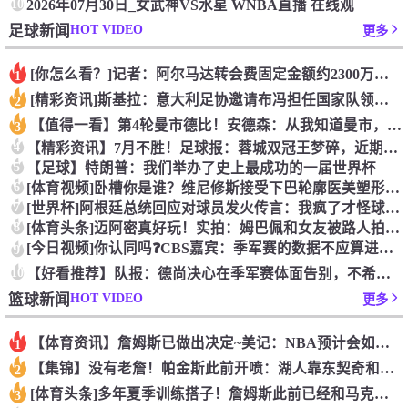
10
2026年07月30日_女武神VS水星 WNBA直播 在线观
HOT VIDEO
足球新闻
更多
[你怎么看？]记者：阿尔马达转会费固定金额约2300万欧，外
1
[精彩资讯]斯基拉：意大利足协邀请布冯担任国家队领队，但遭到
2
【值得一看】第4轮曼市德比！安德森：从我知道曼市，曼城就是这
3
4
【精彩资讯】7月不胜！足球报：蓉城双冠王梦碎，近期成绩下滑要
5
【足球】特朗普：我们举办了史上最成功的一届世界杯
6
[体育视频]卧槽你是谁？维尼修斯接受下巴轮廓医美塑形，突然变
7
[世界杯]阿根廷总统回应对球员发火传言：我疯了才怪球员？全是
8
[体育头条]迈阿密真好玩！实拍：姆巴佩和女友被路人拍到在夜店
[今日视频]你认同吗❓️CBS嘉宾：季军赛的数据不应算进去，
9
10
【好看推荐】队报：德尚决心在季军赛体面告别，不希望以两连败收
HOT VIDEO
篮球新闻
更多
【体育资讯】詹姆斯已做出决定~美记：NBA预计会如期公布新赛
1
【集锦】没有老詹！帕金斯此前开喷：湖人靠东契奇和里夫斯没人会
2
[体育头条]多年夏季训练搭子！詹姆斯此前已经和马克西一同训练
3