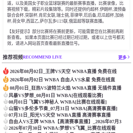
道，以及美国女子职业篮球联赛的最新赛事直播，比赛录像，比
赛视频下载，精彩片段集锦等。同时还提供约超杯,伊朗杯,澳预备
联合会杯,突联杯,肯尼女联,瑞士挑,菲律甲,厄后备,厄瓜超杯,加纳
杯,荷女甲,西篮乙,萨尔瓦多U23联,俄篮超等联赛直播。
【友好提示】部分比赛将在赛前更新，可能需要您在比赛前再刷
新查看。 如果本页面比赛已经过期已经过期，或者以上信号都无
效，请进入网站首页查看最新直播信号。
RECOMMEND LIVE
推荐视频
更多
2026年08月02日_王牌VS天空 WNBA直播 免费在线
1
2026年08月02日 WNBA 自由人VS水星 免费在线直
2
08月01日_狂热VS波特兰火焰 WNBA直播 无插件直播
3
4
风暴VS梦想_08月01日 WNBA[在线观看比赛]
5
08月01日 飞翼VS神秘人 WNBA[比赛在线观看]
6
山猫VS多伦多节奏_07月31日 WNBA[高清赛事直播]
7
07月31日_阳光VS天空 WNBA直播 高清赛事直播
8
自由人VS王牌 WNBA【高清赛事直播】_2026年07月3
9
2026年07月30日 WNBA:梦想VS飞翼_比赛在线观看