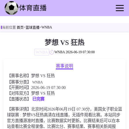
首页
>
>
WNBA
当前位置:
首页
篮球直播
足球直播
篮球直播
梦想 VS 狂热
足球录像
WNBA
WNBA
2026-06-19 07:30:00
篮球录播
足球动态
赛事说明
篮球速报
【赛事名称】梦想 VS 狂热
全球联赛
【赛事分类】
WNBA
【开赛时间】2026-06-19 07:30:00
【对阵双方】梦想 VS 狂热
【直播状态】
已完赛
【赛事详情】北京时间2026年06月19日 07:30分，美国女子职业篮
球联赛 : 梦想VS狂热高清在线直播，无插件观看比赛。本站同步
官方直播源准时直播，比赛数据实时更新。比赛结束后可以在本
站查看比赛全程录像、比赛比分、赛事结果、赛事相关新闻报