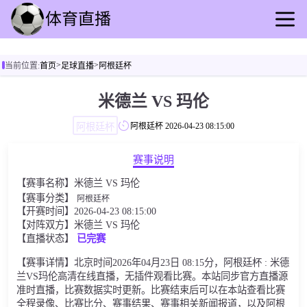
首页
>
>
当前位置:
首页
足球直播
阿根廷杯
足球直播
篮球直播
米德兰 VS 玛伦
足球录像
阿根廷杯
阿根廷杯
2026-04-23 08:15:00
篮球录播
足球动态
赛事说明
篮球速报
【赛事名称】米德兰 VS 玛伦
全球联赛
【赛事分类】
阿根廷杯
【开赛时间】2026-04-23 08:15:00
【对阵双方】米德兰 VS 玛伦
【直播状态】
已完赛
【赛事详情】北京时间2026年04月23日 08:15分，阿根廷杯 : 米德
兰VS玛伦高清在线直播，无插件观看比赛。本站同步官方直播源
准时直播，比赛数据实时更新。比赛结束后可以在本站查看比赛
全程录像、比赛比分、赛事结果、赛事相关新闻报道，以及阿根