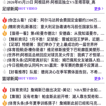
10
2026年05月23日 阿根廷杯:阿根廷独立VS圣塔菲联_高
HOT VIDEO
足球新闻
更多
[你怎么看？]记者：阿尔马达转会费固定金额约2300万欧，外
1
[精彩资讯]斯基拉：意大利足协邀请布冯担任国家队领队，但遭到
2
【值得一看】第4轮曼市德比！安德森：从我知道曼市，曼城就是这
3
4
【精彩资讯】7月不胜！足球报：蓉城双冠王梦碎，近期成绩下滑要
5
【足球】特朗普：我们举办了史上最成功的一届世界杯
6
[体育视频]卧槽你是谁？维尼修斯接受下巴轮廓医美塑形，突然变
7
[世界杯]阿根廷总统回应对球员发火传言：我疯了才怪球员？全是
8
[体育头条]迈阿密真好玩！实拍：姆巴佩和女友被路人拍到在夜店
[今日视频]你认同吗❓️CBS嘉宾：季军赛的数据不应算进去，
9
10
【好看推荐】队报：德尚决心在季军赛体面告别，不希望以两连败收
HOT VIDEO
篮球新闻
更多
【体育资讯】詹姆斯已做出决定~美记：NBA预计会如期公布新赛
1
【集锦】没有老詹！帕金斯此前开喷：湖人靠东契奇和里夫斯没人会
2
[体育头条]多年夏季训练搭子！詹姆斯此前已经和马克西一同训练
3