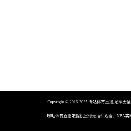
Copyright © 2016-2025 咪咕体育
咪咕体育直播吧提供足球无插件观看、NBA