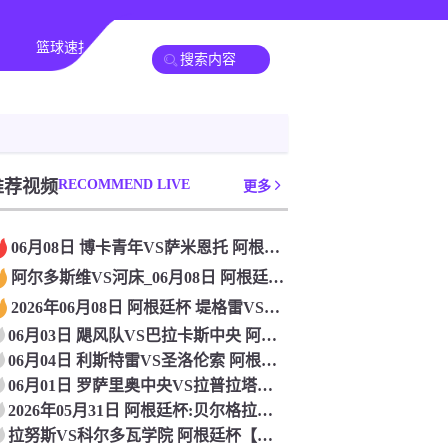
篮球速报
全球联赛
推荐视频
RECOMMEND LIVE
更多
06月08日 博卡青年VS萨米恩托 阿根廷杯 高清直播
阿尔多斯维VS河床_06月08日 阿根廷杯高清赛事直播
2026年06月08日 阿根廷杯 堤格雷VS门多萨独立 免费
06月03日 飓风队VS巴拉卡斯中央 阿根廷杯 在线观看
06月04日 利斯特雷VS圣洛伦索 阿根廷杯[无插件直播]
06月01日 罗萨里奥中央VS拉普拉塔大学生 阿根廷杯 在线
2026年05月31日 阿根廷杯:贝尔格拉诺VS胡胡伊体操击
拉努斯VS科尔多瓦学院 阿根廷杯【无插件直播】_2026年0