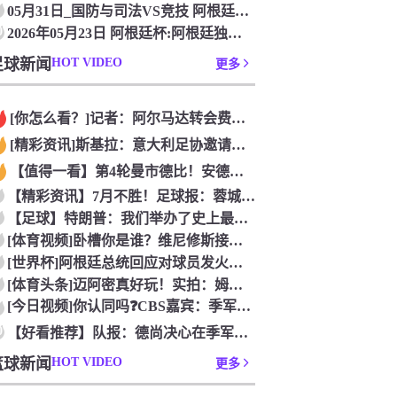
05月31日_国防与司法VS竞技 阿根廷杯直播 高清直播
0
2026年05月23日 阿根廷杯:阿根廷独立VS圣塔菲联_高
足球新闻
HOT VIDEO
更多
[你怎么看？]记者：阿尔马达转会费固定金额约2300万欧，外
[精彩资讯]斯基拉：意大利足协邀请布冯担任国家队领队，但遭到
【值得一看】第4轮曼市德比！安德森：从我知道曼市，曼城就是这
【精彩资讯】7月不胜！足球报：蓉城双冠王梦碎，近期成绩下滑要
【足球】特朗普：我们举办了史上最成功的一届世界杯
[体育视频]卧槽你是谁？维尼修斯接受下巴轮廓医美塑形，突然变
[世界杯]阿根廷总统回应对球员发火传言：我疯了才怪球员？全是
[体育头条]迈阿密真好玩！实拍：姆巴佩和女友被路人拍到在夜店
[今日视频]你认同吗❓️CBS嘉宾：季军赛的数据不应算进去，
0
【好看推荐】队报：德尚决心在季军赛体面告别，不希望以两连败收
篮球新闻
HOT VIDEO
更多