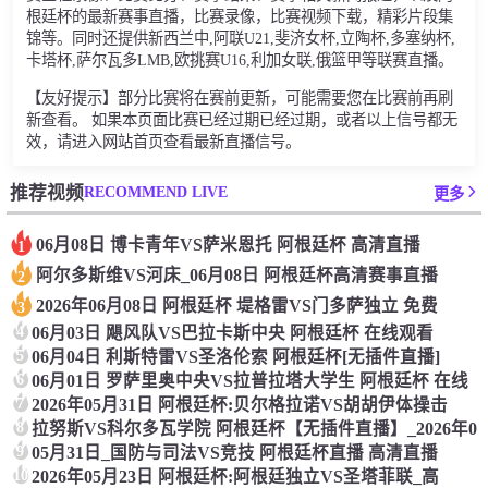
根廷杯的最新赛事直播，比赛录像，比赛视频下载，精彩片段集
锦等。同时还提供新西兰中,阿联U21,斐济女杯,立陶杯,多塞纳杯,
卡塔杯,萨尔瓦多LMB,欧挑赛U16,利加女联,俄篮甲等联赛直播。
【友好提示】部分比赛将在赛前更新，可能需要您在比赛前再刷
新查看。 如果本页面比赛已经过期已经过期，或者以上信号都无
效，请进入网站首页查看最新直播信号。
RECOMMEND LIVE
推荐视频
更多
06月08日 博卡青年VS萨米恩托 阿根廷杯 高清直播
1
阿尔多斯维VS河床_06月08日 阿根廷杯高清赛事直播
2
2026年06月08日 阿根廷杯 堤格雷VS门多萨独立 免费
3
4
06月03日 飓风队VS巴拉卡斯中央 阿根廷杯 在线观看
5
06月04日 利斯特雷VS圣洛伦索 阿根廷杯[无插件直播]
6
06月01日 罗萨里奥中央VS拉普拉塔大学生 阿根廷杯 在线
7
2026年05月31日 阿根廷杯:贝尔格拉诺VS胡胡伊体操击
8
拉努斯VS科尔多瓦学院 阿根廷杯【无插件直播】_2026年0
9
05月31日_国防与司法VS竞技 阿根廷杯直播 高清直播
10
2026年05月23日 阿根廷杯:阿根廷独立VS圣塔菲联_高