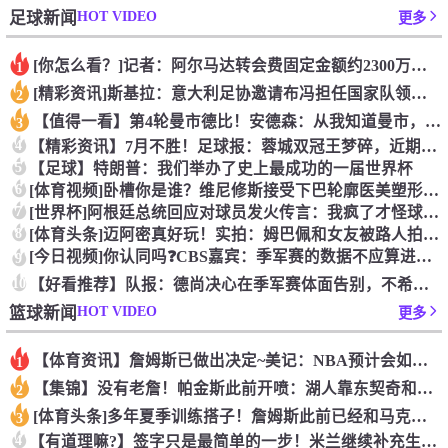
HOT VIDEO
足球新闻
更多
[你怎么看？]记者：阿尔马达转会费固定金额约2300万欧，外
1
[精彩资讯]斯基拉：意大利足协邀请布冯担任国家队领队，但遭到
2
【值得一看】第4轮曼市德比！安德森：从我知道曼市，曼城就是这
3
4
【精彩资讯】7月不胜！足球报：蓉城双冠王梦碎，近期成绩下滑要
5
【足球】特朗普：我们举办了史上最成功的一届世界杯
6
[体育视频]卧槽你是谁？维尼修斯接受下巴轮廓医美塑形，突然变
7
[世界杯]阿根廷总统回应对球员发火传言：我疯了才怪球员？全是
8
[体育头条]迈阿密真好玩！实拍：姆巴佩和女友被路人拍到在夜店
[今日视频]你认同吗❓️CBS嘉宾：季军赛的数据不应算进去，
9
10
【好看推荐】队报：德尚决心在季军赛体面告别，不希望以两连败收
HOT VIDEO
篮球新闻
更多
【体育资讯】詹姆斯已做出决定~美记：NBA预计会如期公布新赛
1
【集锦】没有老詹！帕金斯此前开喷：湖人靠东契奇和里夫斯没人会
2
[体育头条]多年夏季训练搭子！詹姆斯此前已经和马克西一同训练
3
4
【有道理嘛?】签字只是最简单的一步！米兰继续补充生力军！