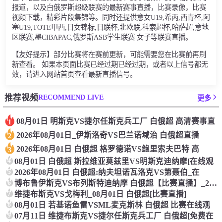
报道，以及白俄罗斯超级联赛的最新赛事直播，比赛录像，比赛
视频下载，精彩片段集锦等。同时还提供意女U19,希丙,西青杯,阿
塞U19,TOTE甲西,日女锦标,日联杯,北欧联,科索超杯,哈萨超,意地
区联赛,墨CIBAPAC,俄罗斯ASB学生联赛 女子等联赛直播。
【友好提示】部分比赛将在赛前更新，可能需要您在比赛前再刷
新查看。 如果本页面比赛已经过期已经过期，或者以上信号都无
效，请进入网站首页查看最新直播信号。
RECOMMEND LIVE
推荐视频
更多
08月01日 明斯克VS捷尔任斯克兵工厂 白俄超 高清赛事直
1
2026年08月01日_伊斯洛奇VS巴兰诺域治 白俄超直播
2
2026年08月01日 白俄超 格罗德诺VS鲍里索夫巴特 高
3
4
08月01日 白俄超 斯拉维亚莫兹里VS明斯克迪纳摩[在线观
5
2026年08月01日 白俄超:纳夫坦诺瓦洛克VS第聂伯_在
6
博布鲁伊斯克VS布列斯特迪纳摩 白俄超【比赛直播】_2026
7
维捷布斯克VS戈梅利_08月01日 白俄超[比赛直播]
8
08月01日 若基诺鱼雷VSML麦克斯林 白俄超 比赛在线观
9
07月11日 维捷布斯克VS捷尔任斯克兵工厂 白俄超[免费在