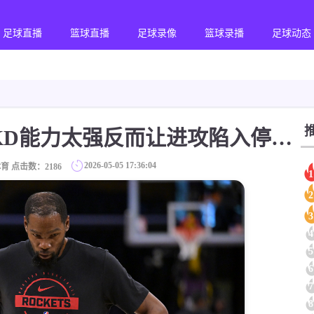
足球直播
篮球直播
足球录像
篮球录播
足球动态
[杜兰特]小里弗斯：KD能力太强反而让进攻陷入停滞 火箭没有他时打得更好
2026-05-05 17:36:04
育 点击数：
2186
1
2
3
4
5
6
7
8