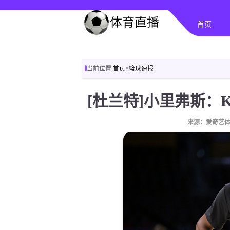
首页
>
当前位置:
首页
篮球速报
来源：爱奇艺体