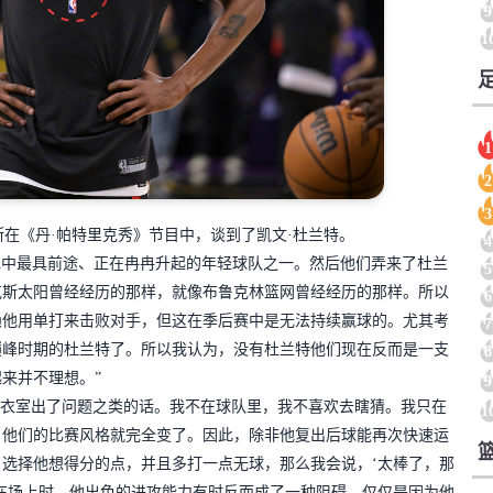
9
1
1
2
3
弗斯在《丹·帕特里克秀》节目中，谈到了凯文·杜兰特。
4
A中最具前途、正在冉冉升起的年轻球队之一。然后他们弄来了杜兰
5
克斯太阳曾经经历的那样，就像布鲁克林篮网曾经经历的那样。所以
6
赖他用单打来击败对手，但这在季后赛中是无法持续赢球的。尤其考
7
巅峰时期的杜兰特了。所以我认为，没有杜兰特他们现在反而是一支
8
来并不理想。”
9
更衣室出了问题之类的话。我不在球队里，我不喜欢去瞎猜。我只在
1
，他们的比赛风格就完全变了。因此，除非他复出后球能再次快速运
选择他想得分的点，并且多打一点无球，那么我会说，‘太棒了，那
在场上时，他出色的进攻能力有时反而成了一种阻碍，仅仅是因为他