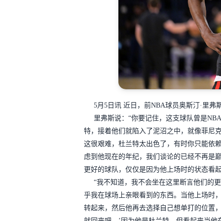
5月5日讯 近日，前NBA球员奥斯汀·里
里弗斯说：“你要记住，这支球队曾是NB
特，接着他们就陷入了泥沼之中，就像菲尼
这很艰难，杜兰特太出色了，有时你只能依
虑到他现在的年纪，我们谈论的已经不再是
更好的球队，仅仅是因为他上场时的状态看起
“我不知道，我不会坐在这里断言他们的
乎我在球场上亲眼看到的东西。当他上场时
转起来，然后他再去选择自己想单打的位置，
就回来吧。’因为他是杜兰特。但看起来当他