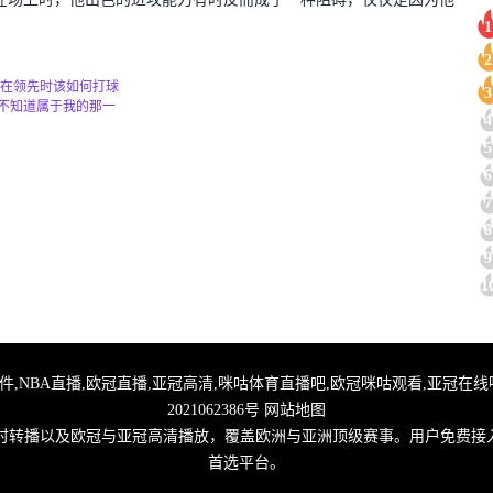
1
2
处在领先时该如何打球
3
也不知道属于我的那一
4
5
6
7
8
9
1
直播,足球无插件,NBA直播,欧冠直播,亚冠高清,咪咕体育直播吧,欧冠咪咕观看,亚冠
2021062386号
网站地图
实时转播以及欧冠与亚冠高清播放，覆盖欧洲与亚洲顶级赛事。用户免费接
首选平台。