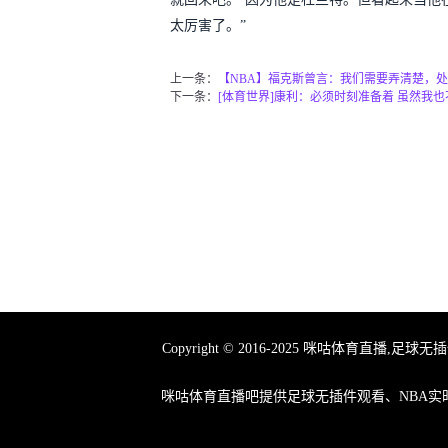
太厉害了。”
上一条：
【NBA】福克斯曾言：我们需要弄清楚，
下一条：
[体育世界]康利：必须时刻准备着 虽然我
Copyright © 2016-2025 咪咕体育
咪咕体育直播吧提供足球无插件观看、NBA