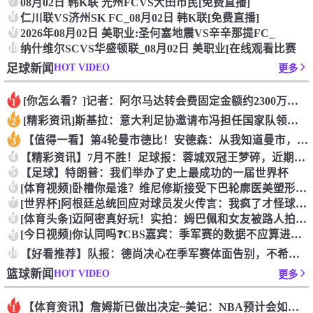
7
08月02日 韩K联 光州FCVS大田市民[免费直播]
8
仁川联VS济州SK FC_08月02日 韩K联[免费直播]
9
2026年08月02日 美职业:圣何塞地震VS辛辛那提FC_
10
纳什维尔SCVS华盛顿联_08月02日 美职业[在线观看比赛
HOT VIDEO
足球新闻
更多
[你怎么看？]记者：阿尔马达转会费固定金额约2300万欧，外
1
[精彩资讯]斯基拉：意大利足协邀请布冯担任国家队领队，但遭到
2
【值得一看】第4轮曼市德比！安德森：从我知道曼市，曼城就是这
3
4
【精彩资讯】7月不胜！足球报：蓉城双冠王梦碎，近期成绩下滑要
5
【足球】特朗普：我们举办了史上最成功的一届世界杯
6
[体育视频]卧槽你是谁？维尼修斯接受下巴轮廓医美塑形，突然变
7
[世界杯]阿根廷总统回应对球员发火传言：我疯了才怪球员？全是
8
[体育头条]迈阿密真好玩！实拍：姆巴佩和女友被路人拍到在夜店
[今日视频]你认同吗❓️CBS嘉宾：季军赛的数据不应算进去，
9
10
【好看推荐】队报：德尚决心在季军赛体面告别，不希望以两连败收
HOT VIDEO
篮球新闻
更多
【体育资讯】詹姆斯已做出决定~美记：NBA预计会如期公布新赛
1