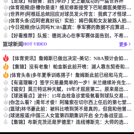
5
【足球】特朗普：我们举办了史上最成功的一届世界杯
6
[体育视频]卧槽你是谁？维尼修斯接受下巴轮廓医美塑形，突然变
7
[世界杯]阿根廷总统回应对球员发火传言：我疯了才怪球员？全是
8
[体育头条]迈阿密真好玩！实拍：姆巴佩和女友被路人拍到在夜店
[今日视频]你认同吗❓️CBS嘉宾：季军赛的数据不应算进去，
9
10
【好看推荐】队报：德尚决心在季军赛体面告别，不希望以两连败收
HOT VIDEO
篮球新闻
更多
【体育资讯】詹姆斯已做出决定~美记：NBA预计会如期公布新赛
1
【集锦】没有老詹！帕金斯此前开喷：湖人靠东契奇和里夫斯没人会
2
[体育头条]多年夏季训练搭子！詹姆斯此前已经和马克西一同训练
3
4
【有道理嘛?】签字只是最简单的一步！米兰继续补充生力军！
5
【锡安】莫兰特这种天赋，19年才屈居第二，原来是出了锡安这个
6
【球迷看点】波什：15年血栓急诊室吸氧看到球队交易，我仍想复
7
[你怎么看？]青年才俊！阿隆索在切尔西上任后的第七堂训练课！
8
[篮球]林书豪此前：被科比喷到哭不是真的，但我和他曾五个月没
9
[球迷报道]中国三人女篮第四期集训开启 全力备战亚运会&奥运
10
【集锦】布斯克茨还是罗德里？连线博斯克：大师的选择会是谁？