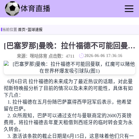
首页
>
当前位置:
首页
篮球速报
足球直播
篮球直播
[巴塞罗那]曼晚：拉什福德不可能回曼联，红魔可以赌他在世界杯爆发吸引球队
足球录像
2026-06-06 17:36:16
来源：咪咕体育 点击数：
4711
篮球录播
足球动态
篮球速报
6月6日讯 拉什福德的未来成为了最近热议的话题，对此曼
全球联赛
彻斯特晚报分析了目前的情况以及未来的可能性，具体有如
下几点：
1. 拉什福德在五月份随巴萨赢得西甲冠军后表示，他希望
留在巴萨。
2. 众所周知，巴萨可以通过支付与曼联商定的2600万英镑
费用，将拉什福德去年夏天租借到西班牙的临时转会变为永
久转会。
3. 激活该条款的截止日期是6月15日，这意味着他们只有一