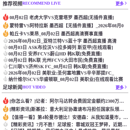
RECOMMEND LIVE
推荐视频
更多
08月02日 老虎大学VS克雷塔罗 墨西超[无插件直播]
1
蒙特雷VS阿特拉斯 墨西超【无插件直播】_2026年08月0
2
帕丘卡VS莱昂_08月02日 墨西超高清赛事直播
3
4
2026年08月02日_亚特兰特VS蓝十字 墨西超直播 高清
5
08月03日 ASK布拉沃VS拉多姆列 斯亚甲[在线观看]
6
08月02日 安养FCVS蔚山HD 韩K联[免费直播]
7
08月02日 韩K联 光州FCVS大田市民[免费直播]
8
仁川联VS济州SK FC_08月02日 韩K联[免费直播]
9
2026年08月02日 美职业:圣何塞地震VS辛辛那提FC_
10
纳什维尔SCVS华盛顿联_08月02日 美职业[在线观看比赛
HOT VIDEO
足球新闻
更多
[你怎么看？]记者：阿尔马达转会费固定金额约2300万欧，外
1
[精彩资讯]斯基拉：意大利足协邀请布冯担任国家队领队，但遭到
2
【值得一看】第4轮曼市德比！安德森：从我知道曼市，曼城就是这
3
4
【精彩资讯】7月不胜！足球报：蓉城双冠王梦碎，近期成绩下滑要