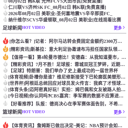
7
08月02日 韩K联 光州FCVS大田市民[免费直播]
8
仁川联VS济州SK FC_08月02日 韩K联[免费直播]
9
2026年08月02日 美职业:圣何塞地震VS辛辛那提FC_
10
纳什维尔SCVS华盛顿联_08月02日 美职业[在线观看比赛
HOT VIDEO
足球新闻
更多
[你怎么看？]记者：阿尔马达转会费固定金额约2300万欧，外
1
[精彩资讯]斯基拉：意大利足协邀请布冯担任国家队领队，但遭到
2
【值得一看】第4轮曼市德比！安德森：从我知道曼市，曼城就是这
3
4
【精彩资讯】7月不胜！足球报：蓉城双冠王梦碎，近期成绩下滑要
5
【足球】特朗普：我们举办了史上最成功的一届世界杯
6
[体育视频]卧槽你是谁？维尼修斯接受下巴轮廓医美塑形，突然变
7
[世界杯]阿根廷总统回应对球员发火传言：我疯了才怪球员？全是
8
[体育头条]迈阿密真好玩！实拍：姆巴佩和女友被路人拍到在夜店
[今日视频]你认同吗❓️CBS嘉宾：季军赛的数据不应算进去，
9
10
【好看推荐】队报：德尚决心在季军赛体面告别，不希望以两连败收
HOT VIDEO
篮球新闻
更多
【体育资讯】詹姆斯已做出决定~美记：NBA预计会如期公布新赛
1