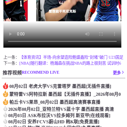
上一条：
【体育资讯】半场-向余望造险鲍盛鑫险“封堵”破门 U23国足
下一条：
[NBA]随行翻译：杨瀚森在挑战NBA的路上很刻苦 试训时6
RECOMMEND LIVE
推荐视频
更多
08月02日 老虎大学VS克雷塔罗 墨西超[无插件直播]
1
蒙特雷VS阿特拉斯 墨西超【无插件直播】_2026年08月0
2
帕丘卡VS莱昂_08月02日 墨西超高清赛事直播
3
4
2026年08月02日_亚特兰特VS蓝十字 墨西超直播 高清
5
08月03日 ASK布拉沃VS拉多姆列 斯亚甲[在线观看]
6
08月02日 安养FCVS蔚山HD 韩K联[免费直播]