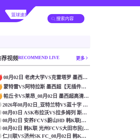
篮球速报
全球联赛
推荐视频
RECOMMEND LIVE
更多
08月02日 老虎大学VS克雷塔罗 墨西超[无插件直播]
蒙特雷VS阿特拉斯 墨西超【无插件直播】_2026年08月0
帕丘卡VS莱昂_08月02日 墨西超高清赛事直播
2026年08月02日_亚特兰特VS蓝十字 墨西超直播 高清
08月03日 ASK布拉沃VS拉多姆列 斯亚甲[在线观看]
08月02日 安养FCVS蔚山HD 韩K联[免费直播]
08月02日 韩K联 光州FCVS大田市民[免费直播]
仁川联VS济州SK FC_08月02日 韩K联[免费直播]