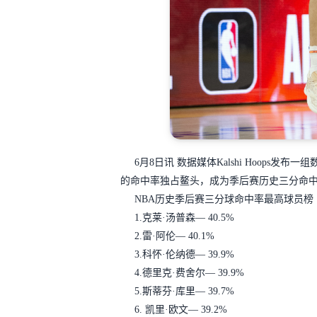
6月8日讯
数据媒体Kalshi Hoops发布一
的命中率独占鳌头，成为季后赛历史三分命
NBA历史季后赛三分球命中率最高球员榜（
1.克莱·汤普森— 40.5%
2.雷·阿伦— 40.1%
3.科怀·伦纳德— 39.9%
4.德里克·费舍尔— 39.9%
5.斯蒂芬·库里— 39.7%
6. 凯里·欧文— 39.2%