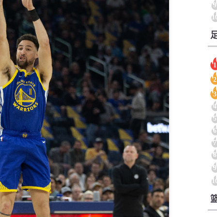
9
1
1
2
3
4
5
6
7
8
9
1