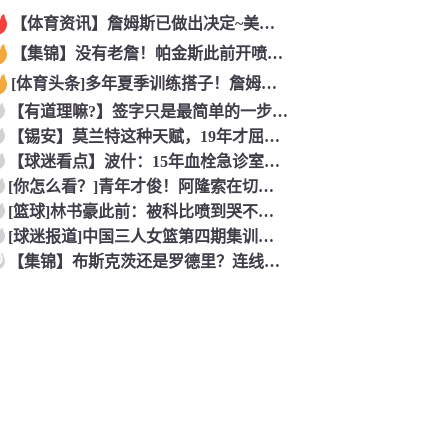
【体育资讯】詹姆斯已做出决定~美记：NBA预计会如期公布新赛
【集锦】没有老詹！帕金斯此前开喷：湖人靠东契奇和里夫斯没人会
[体育头条]多年夏季训练搭子！詹姆斯此前已经和马克西一同训练
【有道理嘛?】签字只是最简单的一步！米兰继续补充生力军！
【锡安】莫兰特这种天赋，19年才屈居第二，原来是出了锡安这个
【球迷看点】波什：15年血栓急诊室吸氧看到球队交易，我仍想复
[你怎么看？]青年才俊！阿隆索在切尔西上任后的第七堂训练课！
[篮球]林书豪此前：被科比喷到哭不是真的，但我和他曾五个月没
[球迷报道]中国三人女篮第四期集训开启 全力备战亚运会&奥运
0
【集锦】布斯克茨还是罗德里？连线博斯克：大师的选择会是谁？