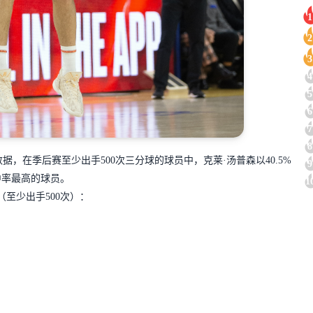
1
2
3
4
5
6
7
8
组数据，
在季后赛至少出手500次三分球的球员中，克莱·汤普森以40.5%
9
中率最高的球员。
1
至少出手500次）：