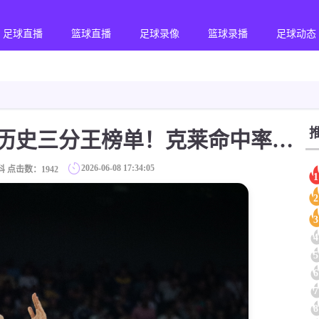
足球直播
篮球直播
足球录像
篮球录播
足球动态
【体育世界】季后赛历史三分王榜单！克莱命中率40.5%傲视群雄 库里仅排第五
2026-06-08 17:34:05
科 点击数：
1942
1
2
3
4
5
6
7
8