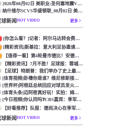
2026年08月02日 美职业:圣何塞地震VS辛辛那提FC_
0
纳什维尔SCVS华盛顿联_08月02日 美职业[在线观看比赛
足球新闻
HOT VIDEO
更多
[你怎么看？]记者：阿尔马达转会费固定金额约2300万欧，外
[精彩资讯]斯基拉：意大利足协邀请布冯担任国家队领队，但遭到
【值得一看】第4轮曼市德比！安德森：从我知道曼市，曼城就是这
【精彩资讯】7月不胜！足球报：蓉城双冠王梦碎，近期成绩下滑要
【足球】特朗普：我们举办了史上最成功的一届世界杯
[体育视频]卧槽你是谁？维尼修斯接受下巴轮廓医美塑形，突然变
[世界杯]阿根廷总统回应对球员发火传言：我疯了才怪球员？全是
[体育头条]迈阿密真好玩！实拍：姆巴佩和女友被路人拍到在夜店
[今日视频]你认同吗❓️CBS嘉宾：季军赛的数据不应算进去，
0
【好看推荐】队报：德尚决心在季军赛体面告别，不希望以两连败收
篮球新闻
HOT VIDEO
更多