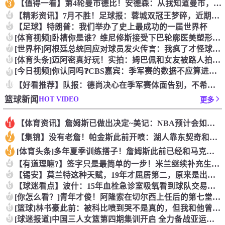
【值得一看】第4轮曼市德比！安德森：从我知道曼市，曼城就是这
3
4
【精彩资讯】7月不胜！足球报：蓉城双冠王梦碎，近期成绩下滑要
5
【足球】特朗普：我们举办了史上最成功的一届世界杯
6
[体育视频]卧槽你是谁？维尼修斯接受下巴轮廓医美塑形，突然变
7
[世界杯]阿根廷总统回应对球员发火传言：我疯了才怪球员？全是
8
[体育头条]迈阿密真好玩！实拍：姆巴佩和女友被路人拍到在夜店
[今日视频]你认同吗❓️CBS嘉宾：季军赛的数据不应算进去，
9
10
【好看推荐】队报：德尚决心在季军赛体面告别，不希望以两连败收
HOT VIDEO
篮球新闻
更多
【体育资讯】詹姆斯已做出决定~美记：NBA预计会如期公布新赛
1
【集锦】没有老詹！帕金斯此前开喷：湖人靠东契奇和里夫斯没人会
2
[体育头条]多年夏季训练搭子！詹姆斯此前已经和马克西一同训练
3
4
【有道理嘛?】签字只是最简单的一步！米兰继续补充生力军！
5
【锡安】莫兰特这种天赋，19年才屈居第二，原来是出了锡安这个
6
【球迷看点】波什：15年血栓急诊室吸氧看到球队交易，我仍想复
7
[你怎么看？]青年才俊！阿隆索在切尔西上任后的第七堂训练课！
8
[篮球]林书豪此前：被科比喷到哭不是真的，但我和他曾五个月没
9
[球迷报道]中国三人女篮第四期集训开启 全力备战亚运会&奥运