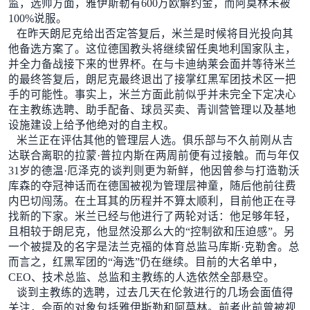
监，选帅方面，雅伊斯勒有600万欧解约金，而阿莫林未被
100%说服。
在昨天朗尼克给出否定答复后，米兰是时候将目光投向其
他备选方案了。这位德国教头将继续留任奥地利国家队主，
并全力备战接下来的世界杯。在与卡迪纳莱会面并等待米兰
的最终答复后，朗尼克最终退出了接掌红黑军团技术区一把
手的可能性。事实上，米兰方面此前似乎并未完全下定决心
在主教练选聘、助手配备、球员买卖、青训营管理以及基地
设施建设上给予他绝对的自主权。
米兰正在评估其他的管理层人选。俱乐部与不久前刚从吉
达联合离职的拉蒙·普拉内斯在两周前便有过接触。而与年仅
31岁的德温·厄泽克的谈判则更为新鲜，他因曾参与打造勒沃
库森的夺冠神话而在德国被视为管理层神童，随后他前往费
内巴切闯荡。在土耳其的历程并不算太顺利，目前他正在寻
找新的下家。米兰已经与他进行了两轮对话：他足够年轻，
且相较于朗尼克，他显然没那么大的“控制欲和压迫感”。另
一个被提及的名字是法兰克福的体育总监马库斯·克勒舍。总
而言之，红黑军团的“海选”仍在继续。目前的大名单中，
CEO、技术总监、总监和主教练的人选依然全部悬空。
谈到主教练的选聘，过去几天在伦敦进行的几场会面值得
关注，会面的对象包括雅伊斯勒和阿莫林。前者此前曾被视