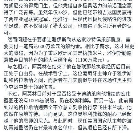
为朗尼克的得意门生，但他凭借自身极具活力的前沿理念赢
得了广泛青睐。虽然年仅38岁，但他已经带领吉达国民赢得
了两座亚冠联赛冠军，他推行一种现代且极具侵略性的进攻
型足球，这不仅征服了猎头公司，也赢得了米兰所有者的认
可。
然而问题在于要想让雅伊斯勒从这家沙特俱乐部脱身，需
要支付一笔高达600万欧元的解约金。相比于薪水，这才是更
大的障碍，因为为了重返欧洲尤其是执教米兰，雅伊斯勒愿
意放弃目前持有的超大巨额年薪（1100万欧元）。
与之相对，阿莫林在结束了他在曼联那段执教经历后目前
正处于自由身。在战术哲学上，这位葡萄牙主帅介于雅伊斯
勒和格拉斯纳之间，而后者在几天前似乎还在这场红黑主帅
争夺战中处于领跑位置。
不过，阿莫林目前对于是否接受卡迪纳莱向他描绘的宏伟
蓝图还没有100%被说服，仍在权衡利弊。而另一边，此前提
到过的格拉斯纳则完全不介意立刻收拾行李飞往米兰城，他
依然在原地等待。显而易见，这位奥地利教练的耐心已经超
越了他的恩师朗尼克。与此同时，现任美国国家队主帅的波
切蒂诺虽然仍在背景考察名单中，但其顺位已经有所下滑。