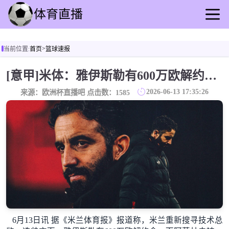
首页
>
当前位置:
首页
篮球速报
足球直播
篮球直播
[意甲]米体：雅伊斯勒有600万欧解约金，而阿莫林未被米兰100%说服
足球录像
2026-06-13 17:35:26
来源：欧洲杯直播吧 点击数：
1585
篮球录播
足球动态
篮球速报
全球联赛
6月13日讯 据《米兰体育报》报道称，米兰重新搜寻技术总