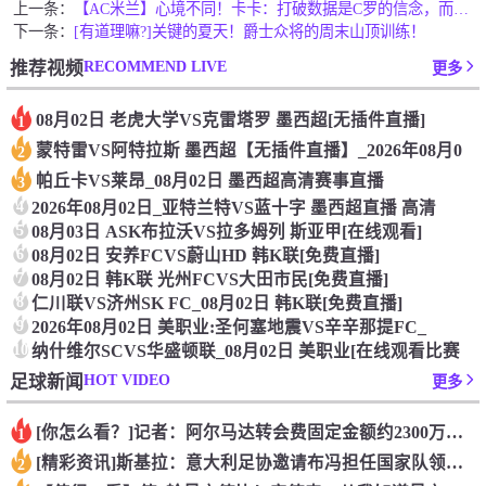
上一条：
【AC米兰】心境不同！卡卡：打破数据是C罗的信念，而我则是顺
下一条：
[有道理嘛?]关键的夏天！爵士众将的周末山顶训练！
RECOMMEND LIVE
推荐视频
更多
08月02日 老虎大学VS克雷塔罗 墨西超[无插件直播]
1
蒙特雷VS阿特拉斯 墨西超【无插件直播】_2026年08月0
2
帕丘卡VS莱昂_08月02日 墨西超高清赛事直播
3
4
2026年08月02日_亚特兰特VS蓝十字 墨西超直播 高清
5
08月03日 ASK布拉沃VS拉多姆列 斯亚甲[在线观看]
6
08月02日 安养FCVS蔚山HD 韩K联[免费直播]
7
08月02日 韩K联 光州FCVS大田市民[免费直播]
8
仁川联VS济州SK FC_08月02日 韩K联[免费直播]
9
2026年08月02日 美职业:圣何塞地震VS辛辛那提FC_
10
纳什维尔SCVS华盛顿联_08月02日 美职业[在线观看比赛
HOT VIDEO
足球新闻
更多
[你怎么看？]记者：阿尔马达转会费固定金额约2300万欧，外
1
[精彩资讯]斯基拉：意大利足协邀请布冯担任国家队领队，但遭到
2