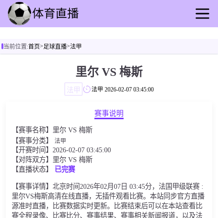
首页
>
>
当前位置:
首页
足球直播
法甲
足球直播
篮球直播
里尔 VS 梅斯
足球录像
法甲
法甲
2026-02-07 03:45:00
篮球录播
足球动态
赛事说明
篮球速报
【赛事名称】里尔 VS 梅斯
全球联赛
【赛事分类】
法甲
【开赛时间】2026-02-07 03:45:00
【对阵双方】里尔 VS 梅斯
【直播状态】
已完赛
【赛事详情】北京时间2026年02月07日 03:45分，法国甲级联赛 :
里尔VS梅斯高清在线直播，无插件观看比赛。本站同步官方直播
源准时直播，比赛数据实时更新。比赛结束后可以在本站查看比
赛全程录像、比赛比分、赛事结果、赛事相关新闻报道，以及法