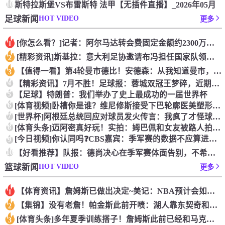
10
斯特拉斯堡VS布雷斯特 法甲【无插件直播】_2026年05月
HOT VIDEO
足球新闻
更多
[你怎么看？]记者：阿尔马达转会费固定金额约2300万欧，外
1
[精彩资讯]斯基拉：意大利足协邀请布冯担任国家队领队，但遭到
2
【值得一看】第4轮曼市德比！安德森：从我知道曼市，曼城就是这
3
4
【精彩资讯】7月不胜！足球报：蓉城双冠王梦碎，近期成绩下滑要
5
【足球】特朗普：我们举办了史上最成功的一届世界杯
6
[体育视频]卧槽你是谁？维尼修斯接受下巴轮廓医美塑形，突然变
7
[世界杯]阿根廷总统回应对球员发火传言：我疯了才怪球员？全是
8
[体育头条]迈阿密真好玩！实拍：姆巴佩和女友被路人拍到在夜店
[今日视频]你认同吗❓️CBS嘉宾：季军赛的数据不应算进去，
9
10
【好看推荐】队报：德尚决心在季军赛体面告别，不希望以两连败收
HOT VIDEO
篮球新闻
更多
【体育资讯】詹姆斯已做出决定~美记：NBA预计会如期公布新赛
1
【集锦】没有老詹！帕金斯此前开喷：湖人靠东契奇和里夫斯没人会
2
[体育头条]多年夏季训练搭子！詹姆斯此前已经和马克西一同训练
3