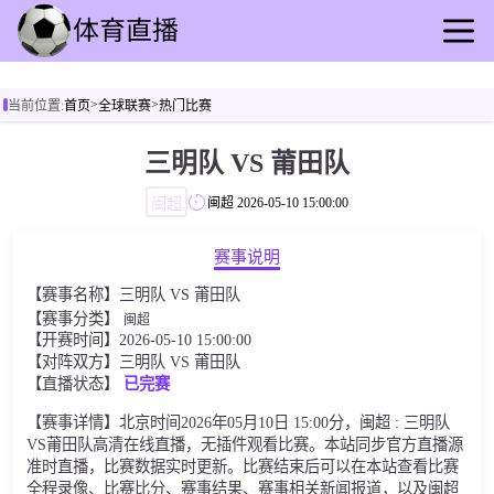
首页
>
>
当前位置:
首页
全球联赛
热门比赛
足球直播
篮球直播
三明队 VS 莆田队
足球录像
闽超
闽超
2026-05-10 15:00:00
篮球录播
足球动态
赛事说明
篮球速报
【赛事名称】三明队 VS 莆田队
全球联赛
【赛事分类】
闽超
【开赛时间】2026-05-10 15:00:00
【对阵双方】三明队 VS 莆田队
【直播状态】
已完赛
【赛事详情】北京时间2026年05月10日 15:00分，闽超 : 三明队
VS莆田队高清在线直播，无插件观看比赛。本站同步官方直播源
准时直播，比赛数据实时更新。比赛结束后可以在本站查看比赛
全程录像、比赛比分、赛事结果、赛事相关新闻报道，以及闽超