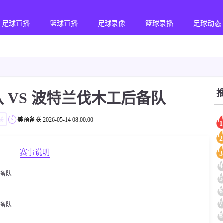
足球直播
篮球直播
足球录像
篮球录播
足球动态
 VS 波特兰伐木工后备队
联
美预备联
2026-05-14 08:00:00
1
2
赛事说明
3
4
后备队
5
6
7
后备队
8