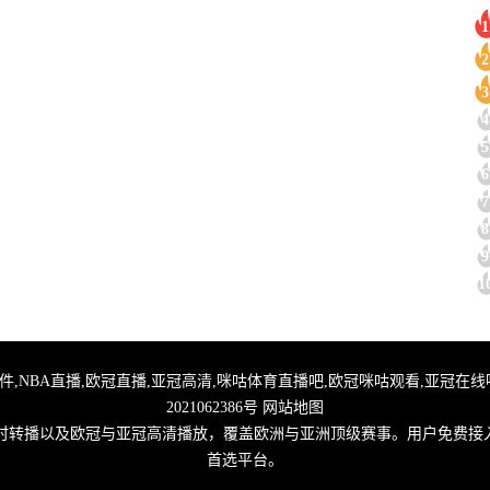
1
2
3
4
5
6
7
8
9
1
直播,足球无插件,NBA直播,欧冠直播,亚冠高清,咪咕体育直播吧,欧冠咪咕观看,亚冠
2021062386号
网站地图
实时转播以及欧冠与亚冠高清播放，覆盖欧洲与亚洲顶级赛事。用户免费接
首选平台。