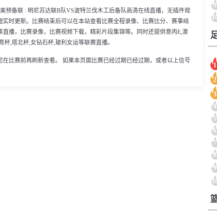
9
00分，美预备联 : 明尼苏达联B队VS波特兰伐木工后备队高清在线直播，无插件观
1
据实时更新。比赛结束后可以在本站查看比赛全程录像、比赛比分、赛事结
事直播，比赛录像，比赛视频下载，精彩片段集锦等。同时还提供意丙E,澳
体育杯,塔北杯,女钻石杯,玻利女运等联赛直播。
您在比赛前再刷新查看。 如果本页面比赛已经过期已经过期，或者以上信号
1
2
3
4
5
6
7
8
9
1