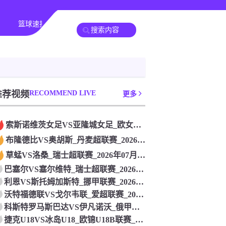
篮球速报
全球联赛
推荐视频
RECOMMEND LIVE
更多
索斯诺维茨女足VS亚隆城女足_欧女冠联赛_2026年07月2
布隆德比VS奥胡斯_丹麦超联赛_2026年07月26日
草蜢VS洛桑_瑞士超联赛_2026年07月26日
巴塞尔VS塞尔维特_瑞士超联赛_2026年07月26日
利恩VS斯托姆加斯特_挪甲联赛_2026年07月26日
沃特福德联VS戈尔韦联_爱超联赛_2026年07月26日
科斯特罗马斯巴达VS伊凡诺沃_俄甲联赛_2026年07月26
捷克U18VS冰岛U18_欧锦U18B联赛_2026年07月