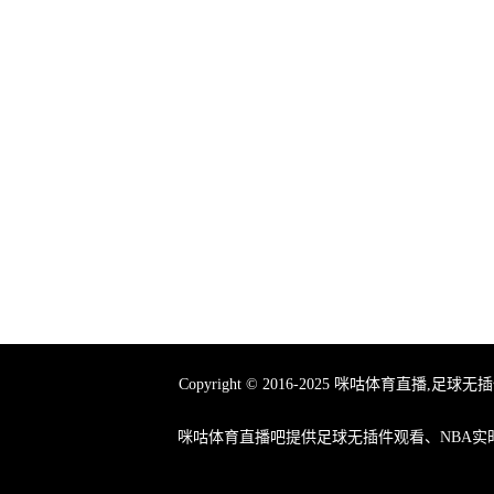
Copyright © 2016-2025 咪咕体育
咪咕体育直播吧提供足球无插件观看、NBA