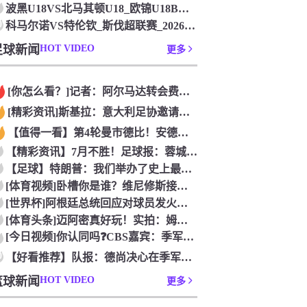
波黑U18VS北马其顿U18_欧锦U18B联赛_2026年0
0
科马尔诺VS特伦钦_斯伐超联赛_2026年07月26日
足球新闻
HOT VIDEO
更多
[你怎么看？]记者：阿尔马达转会费固定金额约2300万欧，外
[精彩资讯]斯基拉：意大利足协邀请布冯担任国家队领队，但遭到
【值得一看】第4轮曼市德比！安德森：从我知道曼市，曼城就是这
【精彩资讯】7月不胜！足球报：蓉城双冠王梦碎，近期成绩下滑要
【足球】特朗普：我们举办了史上最成功的一届世界杯
[体育视频]卧槽你是谁？维尼修斯接受下巴轮廓医美塑形，突然变
[世界杯]阿根廷总统回应对球员发火传言：我疯了才怪球员？全是
[体育头条]迈阿密真好玩！实拍：姆巴佩和女友被路人拍到在夜店
[今日视频]你认同吗❓️CBS嘉宾：季军赛的数据不应算进去，
0
【好看推荐】队报：德尚决心在季军赛体面告别，不希望以两连败收
篮球新闻
HOT VIDEO
更多