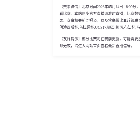
【赛事详情】北京时间2026年05月14日 18:
看比赛。本站同步官方直播源准时直播，比赛数
果、赛事相关新闻报道，以及埃塞俄比亚超级联
供澳西后杯,乌拉超杯,UCS17,挪乙,挪丙,布法杯
【友好提示】部分比赛将在赛前更新，可能需要
都无效，请进入网站首页查看最新直播信号。