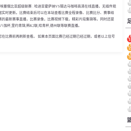
9
00分，埃塞俄比亚超级联赛 : 哈迪亚霍萨纳VS锡达马咖啡高清在线直播，无插件观
1
据实时更新。比赛结束后可以在本站查看比赛全程录像、比赛比分、赛事结
赛的最新赛事直播，比赛录像，比赛视频下载，精彩片段集锦等。同时还提
,马八强杯,里约青锦,韩K2联,哈青杯,德州联等联赛直播。
您在比赛前再刷新查看。 如果本页面比赛已经过期已经过期，或者以上信号
1
2
3
4
5
6
7
8
9
1