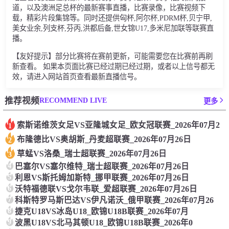
道，以及澳洲足总杯的最新赛事直播，比赛录像，比赛视频下
载，精彩片段集锦等。同时还提供匈杯,阿尔杯,PDRM杯,贝宁甲,
美女业余,列支杯,芬丙,洪都后备,世女锦U17,多米尼加联等联赛直
播。
【友好提示】部分比赛将在赛前更新，可能需要您在比赛前再刷
新查看。 如果本页面比赛已经过期已经过期，或者以上信号都无
效，请进入网站首页查看最新直播信号。
RECOMMEND LIVE
推荐视频
更多
索斯诺维茨女足VS亚隆城女足_欧女冠联赛_2026年07月2
1
布隆德比VS奥胡斯_丹麦超联赛_2026年07月26日
2
草蜢VS洛桑_瑞士超联赛_2026年07月26日
3
4
巴塞尔VS塞尔维特_瑞士超联赛_2026年07月26日
5
利恩VS斯托姆加斯特_挪甲联赛_2026年07月26日
6
沃特福德联VS戈尔韦联_爱超联赛_2026年07月26日
7
科斯特罗马斯巴达VS伊凡诺沃_俄甲联赛_2026年07月26
8
捷克U18VS冰岛U18_欧锦U18B联赛_2026年07月
9
波黑U18VS北马其顿U18_欧锦U18B联赛_2026年0