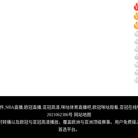
1
2
3
4
5
6
7
8
9
1
直播,足球无插件,NBA直播,欧冠直播,亚冠高清,咪咕体育直播吧,欧冠咪咕观看,亚冠
2021062386号
网站地图
实时转播以及欧冠与亚冠高清播放，覆盖欧洲与亚洲顶级赛事。用户免费接
首选平台。