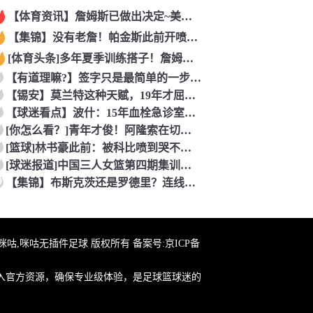
【体育资讯】詹姆斯已做出决定~美记：NBA预计会如期公布新赛
【集锦】没有老詹！帕金斯此前开喷：湖人靠东契奇和里夫斯没人会
[体育头条]多年夏季训练搭子！詹姆斯此前已经和马克西一同训练
【有道理嘛?】签字只是最简单的一步！米兰继续补充生力军！
【锡安】莫兰特这种天赋，19年才屈居第二，原来是出了锡安这个
【球迷看点】波什：15年血栓急诊室吸氧看到球队交易，我仍想复
[你怎么看？]青年才俊！阿隆索在切尔西上任后的第七堂训练课！
[篮球]林书豪此前：被科比喷到哭不是真的，但我和他曾五个月没
[球迷报道]中国三人女篮第四期集训开启 全力备战亚运会&奥运
0
【集锦】布斯克茨还是罗德里？连线博斯克：大师的选择会是谁？
在线咪咕,咪咕无插件足球 版权所有 备案号:
京ICP备
入官方资源，确保专业级体验，是足球篮球迷的