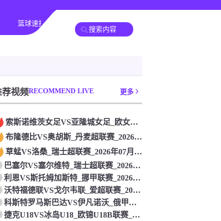
篮球速报
全球联赛
推荐视频
RECOMMEND LIVE
更多
索斯诺维茨女足VS亚隆城女足_欧女冠联赛_2026年07月2
布隆德比VS奥胡斯_丹麦超联赛_2026年07月26日
草蜢VS洛桑_瑞士超联赛_2026年07月26日
巴塞尔VS塞尔维特_瑞士超联赛_2026年07月26日
利恩VS斯托姆加斯特_挪甲联赛_2026年07月26日
沃特福德联VS戈尔韦联_爱超联赛_2026年07月26日
科斯特罗马斯巴达VS伊凡诺沃_俄甲联赛_2026年07月26
捷克U18VS冰岛U18_欧锦U18B联赛_2026年07月