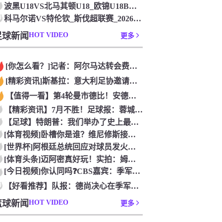
波黑U18VS北马其顿U18_欧锦U18B联赛_2026年0
0
科马尔诺VS特伦钦_斯伐超联赛_2026年07月26日
足球新闻
HOT VIDEO
更多
[你怎么看？]记者：阿尔马达转会费固定金额约2300万欧，外
[精彩资讯]斯基拉：意大利足协邀请布冯担任国家队领队，但遭到
【值得一看】第4轮曼市德比！安德森：从我知道曼市，曼城就是这
【精彩资讯】7月不胜！足球报：蓉城双冠王梦碎，近期成绩下滑要
【足球】特朗普：我们举办了史上最成功的一届世界杯
[体育视频]卧槽你是谁？维尼修斯接受下巴轮廓医美塑形，突然变
[世界杯]阿根廷总统回应对球员发火传言：我疯了才怪球员？全是
[体育头条]迈阿密真好玩！实拍：姆巴佩和女友被路人拍到在夜店
[今日视频]你认同吗❓️CBS嘉宾：季军赛的数据不应算进去，
0
【好看推荐】队报：德尚决心在季军赛体面告别，不希望以两连败收
篮球新闻
HOT VIDEO
更多