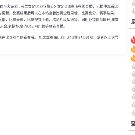
9
0分，国际友谊赛 : 芬兰女足U18VS葡萄牙女足U18高清在线直播，无插件观看比
1
时更新。比赛结束后可以在本站查看比赛全程录像、比赛比分、赛事结果、
直播，比赛录像，比赛视频下载，精彩片段集锦等。同时还提供意联杯,澳威
马运会,老挝杯,斐济U19,阿巴锦等联赛直播。
您在比赛前再刷新查看。 如果本页面比赛已经过期已经过期，或者以上信号
1
2
3
4
5
6
7
8
9
1