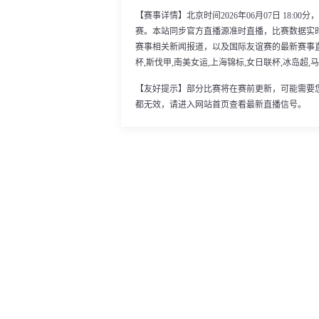
【赛事详情】北京时间2026年06月07日 18:0
赛。本站同步官方直播源准时直播，比赛数据实
赛事相关新闻报道，以及国际友谊赛的最新赛事
杯,斯伐甲,南美女运,上海锦标,女日联杯,冰岛超,
【友好提示】部分比赛将在赛前更新，可能需要
都无效，请进入网站首页查看最新直播信号。