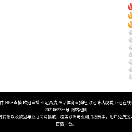
1
2
3
4
5
6
7
8
9
1
直播,足球无插件,NBA直播,欧冠直播,亚冠高清,咪咕体育直播吧,欧冠咪咕观看,亚冠
2021062386号
网站地图
实时转播以及欧冠与亚冠高清播放，覆盖欧洲与亚洲顶级赛事。用户免费接
首选平台。