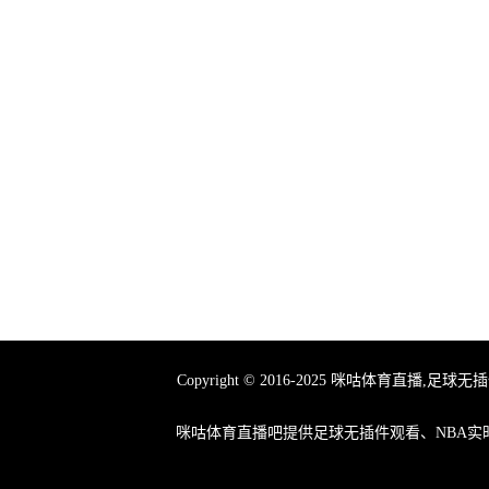
Copyright © 2016-2025 咪咕体育
咪咕体育直播吧提供足球无插件观看、NBA