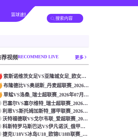
篮球速报
全球联赛
推荐视频
RECOMMEND LIVE
更多
索斯诺维茨女足VS亚隆城女足_欧女冠联赛_2026年07月2
布隆德比VS奥胡斯_丹麦超联赛_2026年07月26日
草蜢VS洛桑_瑞士超联赛_2026年07月26日
巴塞尔VS塞尔维特_瑞士超联赛_2026年07月26日
利恩VS斯托姆加斯特_挪甲联赛_2026年07月26日
沃特福德联VS戈尔韦联_爱超联赛_2026年07月26日
科斯特罗马斯巴达VS伊凡诺沃_俄甲联赛_2026年07月26
捷克U18VS冰岛U18_欧锦U18B联赛_2026年07月