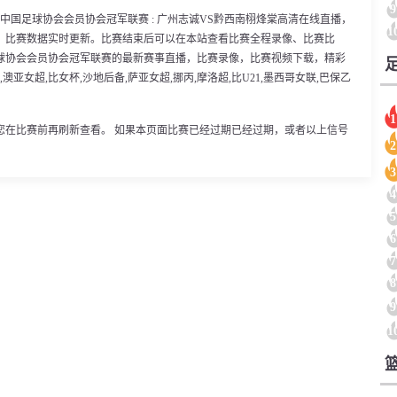
9
00分，中国足球协会会员协会冠军联赛 : 广州志诚VS黔西南栩烽棠高清在线直播，
1
，比赛数据实时更新。比赛结束后可以在本站查看比赛全程录像、比赛比
球协会会员协会冠军联赛的最新赛事直播，比赛录像，比赛视频下载，精彩
亚女超,比女杯,沙地后备,萨亚女超,挪丙,摩洛超,比U21,墨西哥女联,巴保乙
1
您在比赛前再刷新查看。 如果本页面比赛已经过期已经过期，或者以上信号
2
3
4
5
6
7
8
9
1