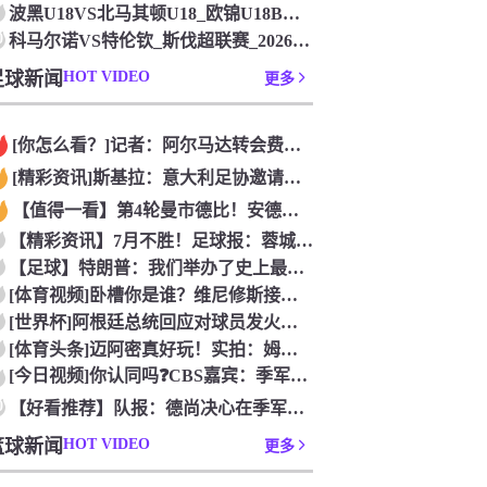
波黑U18VS北马其顿U18_欧锦U18B联赛_2026年0
0
科马尔诺VS特伦钦_斯伐超联赛_2026年07月26日
足球新闻
HOT VIDEO
更多
[你怎么看？]记者：阿尔马达转会费固定金额约2300万欧，外
[精彩资讯]斯基拉：意大利足协邀请布冯担任国家队领队，但遭到
【值得一看】第4轮曼市德比！安德森：从我知道曼市，曼城就是这
【精彩资讯】7月不胜！足球报：蓉城双冠王梦碎，近期成绩下滑要
【足球】特朗普：我们举办了史上最成功的一届世界杯
[体育视频]卧槽你是谁？维尼修斯接受下巴轮廓医美塑形，突然变
[世界杯]阿根廷总统回应对球员发火传言：我疯了才怪球员？全是
[体育头条]迈阿密真好玩！实拍：姆巴佩和女友被路人拍到在夜店
[今日视频]你认同吗❓️CBS嘉宾：季军赛的数据不应算进去，
0
【好看推荐】队报：德尚决心在季军赛体面告别，不希望以两连败收
篮球新闻
HOT VIDEO
更多