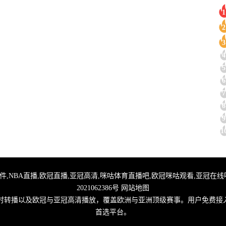
1
2
3
4
5
6
7
8
9
1
直播,足球无插件,NBA直播,欧冠直播,亚冠高清,咪咕体育直播吧,欧冠咪咕观看,亚冠
2021062386号
网站地图
实时转播以及欧冠与亚冠高清播放，覆盖欧洲与亚洲顶级赛事。用户免费接
首选平台。