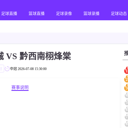
足球直播
篮球直播
足球录像
篮球录播
足球动态
 VS 黔西南栩烽棠
冠
中冠
2026-07-08 15:30:00
1
2
赛事说明
3
4
5
6
7
8