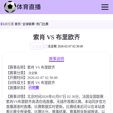
首页
>
>
当前位置:
首页
全球联赛
热门比赛
足球直播
篮球直播
索肖 VS 布里欧齐
足球录像
法全联
法全联
2026-02-07 02:30:00
篮球录播
足球动态
赛事说明
篮球速报
【赛事名称】索肖 VS 布里欧齐
全球联赛
【赛事分类】
法全联
【开赛时间】2026-02-07 02:30:00
【对阵双方】索肖 VS 布里欧齐
【直播状态】
已完赛
【赛事详情】北京时间2026年02月07日 02:30分，法国全国联赛 :
索肖VS布里欧齐高清在线直播，无插件观看比赛。本站同步官方
直播源准时直播，比赛数据实时更新。比赛结束后可以在本站查
看比赛全程录像、比赛比分、赛事结果、赛事相关新闻报道，以