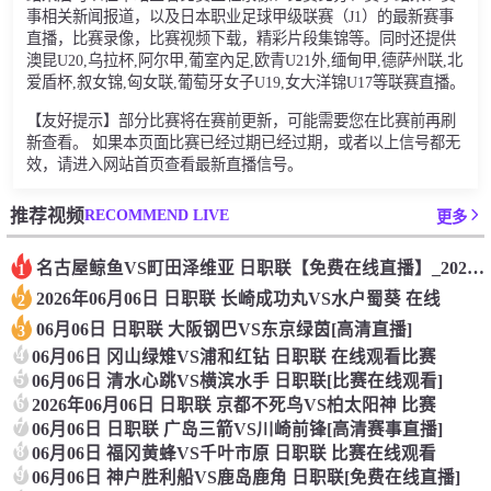
事相关新闻报道，以及日本职业足球甲级联赛（J1）的最新赛事
直播，比赛录像，比赛视频下载，精彩片段集锦等。同时还提供
澳昆U20,乌拉杯,阿尔甲,葡室內足,欧青U21外,缅甸甲,德萨州联,北
爱盾杯,叙女锦,匈女联,葡萄牙女子U19,女大洋锦U17等联赛直播。
【友好提示】部分比赛将在赛前更新，可能需要您在比赛前再刷
新查看。 如果本页面比赛已经过期已经过期，或者以上信号都无
效，请进入网站首页查看最新直播信号。
RECOMMEND LIVE
推荐视频
更多
名古屋鲸鱼VS町田泽维亚 日职联【免费在线直播】_2026年
1
2026年06月06日 日职联 长崎成功丸VS水户蜀葵 在线
2
06月06日 日职联 大阪钢巴VS东京绿茵[高清直播]
3
4
06月06日 冈山绿雉VS浦和红钻 日职联 在线观看比赛
5
06月06日 清水心跳VS横滨水手 日职联[比赛在线观看]
6
2026年06月06日 日职联 京都不死鸟VS柏太阳神 比赛
7
06月06日 日职联 广岛三箭VS川崎前锋[高清赛事直播]
8
06月06日 福冈黄蜂VS千叶市原 日职联 比赛在线观看
9
06月06日 神户胜利船VS鹿岛鹿角 日职联[免费在线直播]