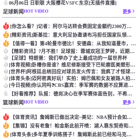
10
06月06日 日职联 大阪樱花VSFC东京[无插件直播]
HOT VIDEO
足球新闻
更多
[你怎么看？]记者：阿尔马达转会费固定金额约2300万欧，外
1
[精彩资讯]斯基拉：意大利足协邀请布冯担任国家队领队，但遭到
2
【值得一看】第4轮曼市德比！安德森：从我知道曼市，曼城就是这
3
4
【精彩资讯】7月不胜！足球报：蓉城双冠王梦碎，近期成绩下滑要
5
【足球】特朗普：我们举办了史上最成功的一届世界杯
6
[体育视频]卧槽你是谁？维尼修斯接受下巴轮廓医美塑形，突然变
7
[世界杯]阿根廷总统回应对球员发火传言：我疯了才怪球员？全是
8
[体育头条]迈阿密真好玩！实拍：姆巴佩和女友被路人拍到在夜店
[今日视频]你认同吗❓️CBS嘉宾：季军赛的数据不应算进去，
9
10
【好看推荐】队报：德尚决心在季军赛体面告别，不希望以两连败收
HOT VIDEO
篮球新闻
更多
【体育资讯】詹姆斯已做出决定~美记：NBA预计会如期公布新赛
1
【集锦】没有老詹！帕金斯此前开喷：湖人靠东契奇和里夫斯没人会
2
[体育头条]多年夏季训练搭子！詹姆斯此前已经和马克西一同训练
3