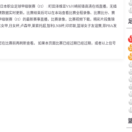
9
0分，日本职业足球甲级联赛（J1） : 町田泽维亚VS川崎前锋高清在线直播，无插
1
赛数据实时更新。比赛结束后可以在本站查看比赛全程录像、比赛比分、赛
甲级联赛（J1）的最新赛事直播，比赛录像，比赛视频下载，精彩片段集锦
女甲,日女杯,卢森甲,莱索托超,智利LNB杯,印尼联,篮球女子友谊赛,菲PBA发
1
您在比赛前再刷新查看。 如果本页面比赛已经过期已经过期，或者以上信号
2
3
4
5
6
7
8
9
1