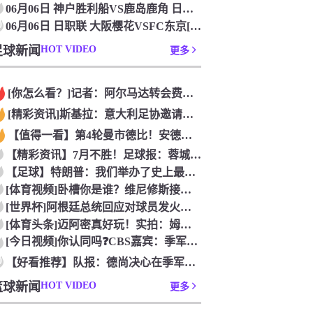
06月06日 神户胜利船VS鹿岛鹿角 日职联[免费在线直播]
0
06月06日 日职联 大阪樱花VSFC东京[无插件直播]
足球新闻
HOT VIDEO
更多
[你怎么看？]记者：阿尔马达转会费固定金额约2300万欧，外
[精彩资讯]斯基拉：意大利足协邀请布冯担任国家队领队，但遭到
【值得一看】第4轮曼市德比！安德森：从我知道曼市，曼城就是这
【精彩资讯】7月不胜！足球报：蓉城双冠王梦碎，近期成绩下滑要
【足球】特朗普：我们举办了史上最成功的一届世界杯
[体育视频]卧槽你是谁？维尼修斯接受下巴轮廓医美塑形，突然变
[世界杯]阿根廷总统回应对球员发火传言：我疯了才怪球员？全是
[体育头条]迈阿密真好玩！实拍：姆巴佩和女友被路人拍到在夜店
[今日视频]你认同吗❓️CBS嘉宾：季军赛的数据不应算进去，
0
【好看推荐】队报：德尚决心在季军赛体面告别，不希望以两连败收
篮球新闻
HOT VIDEO
更多