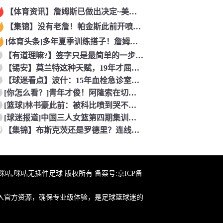
【体育资讯】詹姆斯已做出决定~美记：NBA预计会如期公布新赛
【集锦】没有老詹！帕金斯此前开喷：湖人靠东契奇和里夫斯没人会
[体育头条]多年夏季训练搭子！詹姆斯此前已经和马克西一同训练
【有道理嘛?】签字只是最简单的一步！米兰继续补充生力军！
【锡安】莫兰特这种天赋，19年才屈居第二，原来是出了锡安这个
【球迷看点】波什：15年血栓急诊室吸氧看到球队交易，我仍想复
[你怎么看？]青年才俊！阿隆索在切尔西上任后的第七堂训练课！
[篮球]林书豪此前：被科比喷到哭不是真的，但我和他曾五个月没
[球迷报道]中国三人女篮第四期集训开启 全力备战亚运会&奥运
0
【集锦】布斯克茨还是罗德里？连线博斯克：大师的选择会是谁？
在线咪咕,咪咕无插件足球 版权所有 备案号:
京ICP备
入官方资源，确保专业级体验，是足球篮球迷的