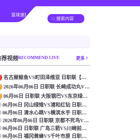
篮球速报
全球联赛
推荐视频
RECOMMEND LIVE
更多
名古屋鲸鱼VS町田泽维亚 日职联【免费在线直播】_2026年
2026年06月06日 日职联 长崎成功丸VS水户蜀葵 在线
06月06日 日职联 大阪钢巴VS东京绿茵[高清直播]
06月06日 冈山绿雉VS浦和红钻 日职联 在线观看比赛
06月06日 清水心跳VS横滨水手 日职联[比赛在线观看]
2026年06月06日 日职联 京都不死鸟VS柏太阳神 比赛
06月06日 日职联 广岛三箭VS川崎前锋[高清赛事直播]
06月06日 福冈黄蜂VS千叶市原 日职联 比赛在线观看