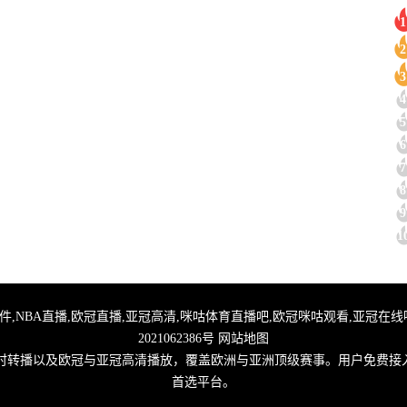
1
2
3
4
5
6
7
8
9
1
直播,足球无插件,NBA直播,欧冠直播,亚冠高清,咪咕体育直播吧,欧冠咪咕观看,亚冠
2021062386号
网站地图
实时转播以及欧冠与亚冠高清播放，覆盖欧洲与亚洲顶级赛事。用户免费接
首选平台。