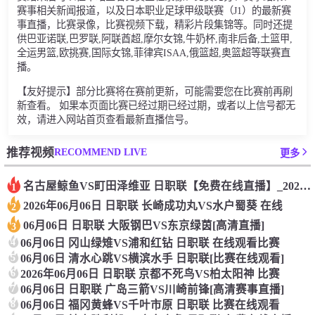
赛事相关新闻报道，以及日本职业足球甲级联赛（J1）的最新赛
事直播，比赛录像，比赛视频下载，精彩片段集锦等。同时还提
供巴亚诺联,巴罗联,阿联酋超,摩尔女锦,牛奶杯,南非后备,土篮甲,
全运男篮,欧挑赛,国际女锦,菲律宾ISAA,俄篮超,奥篮超等联赛直
播。
【友好提示】部分比赛将在赛前更新，可能需要您在比赛前再刷
新查看。 如果本页面比赛已经过期已经过期，或者以上信号都无
效，请进入网站首页查看最新直播信号。
RECOMMEND LIVE
推荐视频
更多
名古屋鲸鱼VS町田泽维亚 日职联【免费在线直播】_2026年
1
2026年06月06日 日职联 长崎成功丸VS水户蜀葵 在线
2
06月06日 日职联 大阪钢巴VS东京绿茵[高清直播]
3
4
06月06日 冈山绿雉VS浦和红钻 日职联 在线观看比赛
5
06月06日 清水心跳VS横滨水手 日职联[比赛在线观看]
6
2026年06月06日 日职联 京都不死鸟VS柏太阳神 比赛
7
06月06日 日职联 广岛三箭VS川崎前锋[高清赛事直播]
8
06月06日 福冈黄蜂VS千叶市原 日职联 比赛在线观看