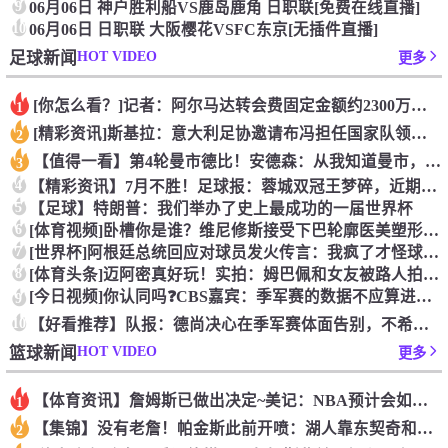
9
06月06日 神户胜利船VS鹿岛鹿角 日职联[免费在线直播]
10
06月06日 日职联 大阪樱花VSFC东京[无插件直播]
HOT VIDEO
足球新闻
更多
[你怎么看？]记者：阿尔马达转会费固定金额约2300万欧，外
1
[精彩资讯]斯基拉：意大利足协邀请布冯担任国家队领队，但遭到
2
【值得一看】第4轮曼市德比！安德森：从我知道曼市，曼城就是这
3
4
【精彩资讯】7月不胜！足球报：蓉城双冠王梦碎，近期成绩下滑要
5
【足球】特朗普：我们举办了史上最成功的一届世界杯
6
[体育视频]卧槽你是谁？维尼修斯接受下巴轮廓医美塑形，突然变
7
[世界杯]阿根廷总统回应对球员发火传言：我疯了才怪球员？全是
8
[体育头条]迈阿密真好玩！实拍：姆巴佩和女友被路人拍到在夜店
[今日视频]你认同吗❓️CBS嘉宾：季军赛的数据不应算进去，
9
10
【好看推荐】队报：德尚决心在季军赛体面告别，不希望以两连败收
HOT VIDEO
篮球新闻
更多
【体育资讯】詹姆斯已做出决定~美记：NBA预计会如期公布新赛
1
【集锦】没有老詹！帕金斯此前开喷：湖人靠东契奇和里夫斯没人会
2