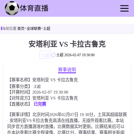
首页
>
>
当前位置:
首页
全球联赛
土超
足球直播
篮球直播
安塔利亚 VS 卡拉古鲁克
足球录像
土超
土超
2026-02-07 19:30:00
篮球录播
足球动态
赛事说明
篮球速报
【赛事名称】安塔利亚 VS 卡拉古鲁克
全球联赛
【赛事分类】
土超
【开赛时间】2026-02-07 19:30:00
【对阵双方】安塔利亚 VS 卡拉古鲁克
【直播状态】
已完赛
【赛事详情】北京时间2026年02月07日 19:30分，土耳其超级联赛
: 安塔利亚VS卡拉古鲁克高清在线直播，无插件观看比赛。本站
同步官方直播源准时直播，比赛数据实时更新。比赛结束后可以
在本站查看比赛全程录像、比赛比分、赛事结果、赛事相关新闻