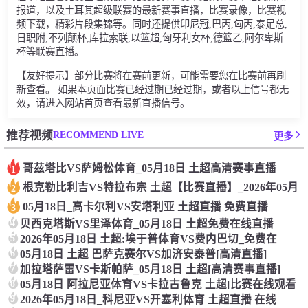
报道，以及土耳其超级联赛的最新赛事直播，比赛录像，比赛视
频下载，精彩片段集锦等。同时还提供印尼冠,巴丙,匈丙,泰足总,
日职附,不列颠杯,库拉索联,以篮超,匈牙利女杯,德篮乙,阿尔卑斯
杯等联赛直播。
【友好提示】部分比赛将在赛前更新，可能需要您在比赛前再刷
新查看。 如果本页面比赛已经过期已经过期，或者以上信号都无
效，请进入网站首页查看最新直播信号。
RECOMMEND LIVE
推荐视频
更多
哥茲塔比VS萨姆松体育_05月18日 土超高清赛事直播
1
根克勒比利吉VS特拉布宗 土超【比赛直播】_2026年05月
2
05月18日_高卡尔利VS安塔利亚 土超直播 免费直播
3
4
贝西克塔斯VS里泽体育_05月18日 土超免费在线直播
5
2026年05月18日 土超:埃于普体育VS费内巴切_免费在
6
05月18日 土超 巴萨克赛尔VS加济安泰普[高清直播]
7
加拉塔萨雷VS卡斯帕萨_05月18日 土超[高清赛事直播]
8
05月18日 阿拉尼亚体育VS卡拉古鲁克 土超[比赛在线观看
9
2026年05月18日_科尼亚VS开塞利体育 土超直播 在线