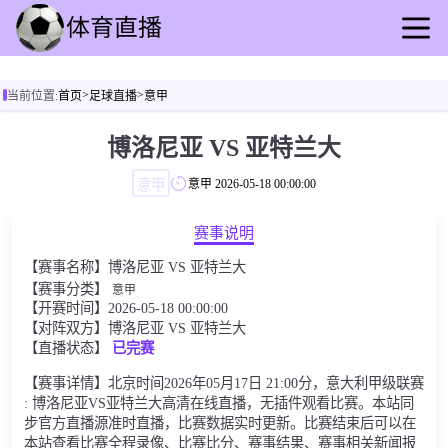
首页
>
>
当前位置:
首页
足球直播
意甲
足球直播
篮球直播
博洛尼亚 VS 亚特兰大
足球录像
意甲
意甲
2026-05-18 00:00:00
篮球录播
足球动态
赛事说明
篮球速报
【赛事名称】博洛尼亚 VS 亚特兰大
全球联赛
【赛事分类】
意甲
【开赛时间】2026-05-18 00:00:00
【对阵双方】博洛尼亚 VS 亚特兰大
【直播状态】
已完赛
【赛事详情】北京时间2026年05月17日 21:00分，意大利甲级联赛
: 博洛尼亚VS亚特兰大高清在线直播，无插件观看比赛。本站同
步官方直播源准时直播，比赛数据实时更新。比赛结束后可以在
本站查看比赛全程录像、比赛比分、赛事结果、赛事相关新闻报