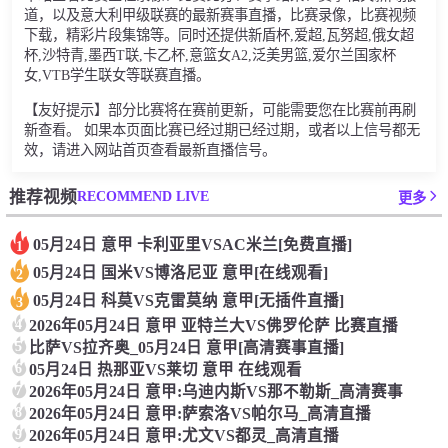
道，以及意大利甲级联赛的最新赛事直播，比赛录像，比赛视频
下载，精彩片段集锦等。同时还提供新盾杯,爱超,瓦努超,俄女超
杯,沙特青,墨西T联,卡乙杯,意篮女A2,泛美男篮,爱尔兰国家杯
女,VTB学生联女等联赛直播。
【友好提示】部分比赛将在赛前更新，可能需要您在比赛前再刷
新查看。 如果本页面比赛已经过期已经过期，或者以上信号都无
效，请进入网站首页查看最新直播信号。
RECOMMEND LIVE
推荐视频
更多
05月24日 意甲 卡利亚里VSAC米兰[免费直播]
1
05月24日 国米VS博洛尼亚 意甲[在线观看]
2
05月24日 科莫VS克雷莫纳 意甲[无插件直播]
3
4
2026年05月24日 意甲 亚特兰大VS佛罗伦萨 比赛直播
5
比萨VS拉齐奥_05月24日 意甲[高清赛事直播]
6
05月24日 热那亚VS莱切 意甲 在线观看
7
2026年05月24日 意甲:乌迪内斯VS那不勒斯_高清赛事
8
2026年05月24日 意甲:萨索洛VS帕尔马_高清直播
9
2026年05月24日 意甲:尤文VS都灵_高清直播