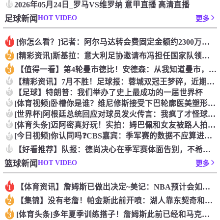
10
2026年05月24日_罗马VS维罗纳 意甲直播 高清直播
HOT VIDEO
足球新闻
更多
[你怎么看？]记者：阿尔马达转会费固定金额约2300万欧，外
1
[精彩资讯]斯基拉：意大利足协邀请布冯担任国家队领队，但遭到
2
【值得一看】第4轮曼市德比！安德森：从我知道曼市，曼城就是这
3
4
【精彩资讯】7月不胜！足球报：蓉城双冠王梦碎，近期成绩下滑要
5
【足球】特朗普：我们举办了史上最成功的一届世界杯
6
[体育视频]卧槽你是谁？维尼修斯接受下巴轮廓医美塑形，突然变
7
[世界杯]阿根廷总统回应对球员发火传言：我疯了才怪球员？全是
8
[体育头条]迈阿密真好玩！实拍：姆巴佩和女友被路人拍到在夜店
[今日视频]你认同吗❓️CBS嘉宾：季军赛的数据不应算进去，
9
10
【好看推荐】队报：德尚决心在季军赛体面告别，不希望以两连败收
HOT VIDEO
篮球新闻
更多
【体育资讯】詹姆斯已做出决定~美记：NBA预计会如期公布新赛
1
【集锦】没有老詹！帕金斯此前开喷：湖人靠东契奇和里夫斯没人会
2
[体育头条]多年夏季训练搭子！詹姆斯此前已经和马克西一同训练
3