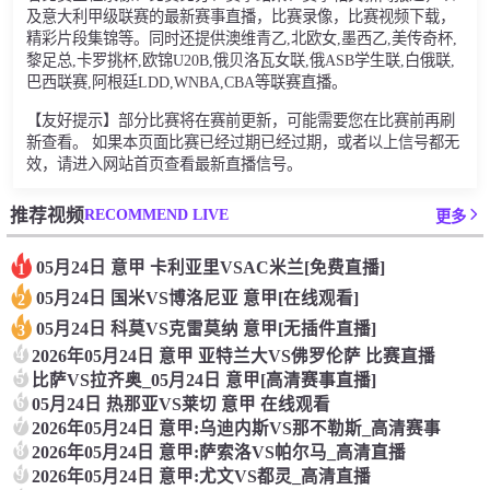
及意大利甲级联赛的最新赛事直播，比赛录像，比赛视频下载，
精彩片段集锦等。同时还提供澳维青乙,北欧女,墨西乙,美传奇杯,
黎足总,卡罗挑杯,欧锦U20B,俄贝洛瓦女联,俄ASB学生联,白俄联,
巴西联赛,阿根廷LDD,WNBA,CBA等联赛直播。
【友好提示】部分比赛将在赛前更新，可能需要您在比赛前再刷
新查看。 如果本页面比赛已经过期已经过期，或者以上信号都无
效，请进入网站首页查看最新直播信号。
RECOMMEND LIVE
推荐视频
更多
05月24日 意甲 卡利亚里VSAC米兰[免费直播]
1
05月24日 国米VS博洛尼亚 意甲[在线观看]
2
05月24日 科莫VS克雷莫纳 意甲[无插件直播]
3
4
2026年05月24日 意甲 亚特兰大VS佛罗伦萨 比赛直播
5
比萨VS拉齐奥_05月24日 意甲[高清赛事直播]
6
05月24日 热那亚VS莱切 意甲 在线观看
7
2026年05月24日 意甲:乌迪内斯VS那不勒斯_高清赛事
8
2026年05月24日 意甲:萨索洛VS帕尔马_高清直播
9
2026年05月24日 意甲:尤文VS都灵_高清直播