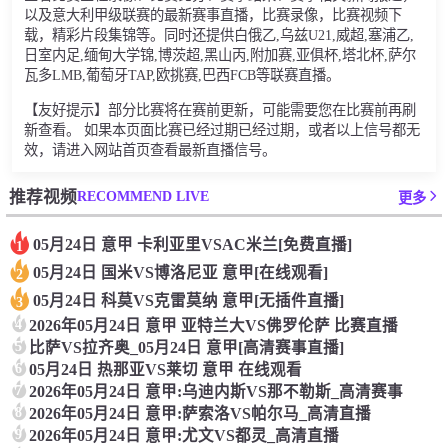
以及意大利甲级联赛的最新赛事直播，比赛录像，比赛视频下
载，精彩片段集锦等。同时还提供白俄乙,乌兹U21,威超,塞浦乙,
日室内足,缅甸大学锦,博茨超,黑山丙,附加赛,亚俱杯,塔北杯,萨尔
瓦多LMB,葡萄牙TAP,欧挑赛,巴西FCB等联赛直播。
【友好提示】部分比赛将在赛前更新，可能需要您在比赛前再刷
新查看。 如果本页面比赛已经过期已经过期，或者以上信号都无
效，请进入网站首页查看最新直播信号。
RECOMMEND LIVE
推荐视频
更多
05月24日 意甲 卡利亚里VSAC米兰[免费直播]
1
05月24日 国米VS博洛尼亚 意甲[在线观看]
2
05月24日 科莫VS克雷莫纳 意甲[无插件直播]
3
4
2026年05月24日 意甲 亚特兰大VS佛罗伦萨 比赛直播
5
比萨VS拉齐奥_05月24日 意甲[高清赛事直播]
6
05月24日 热那亚VS莱切 意甲 在线观看
7
2026年05月24日 意甲:乌迪内斯VS那不勒斯_高清赛事
8
2026年05月24日 意甲:萨索洛VS帕尔马_高清直播
9
2026年05月24日 意甲:尤文VS都灵_高清直播