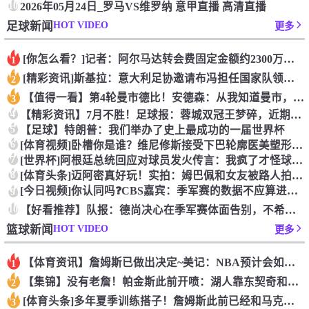
10
2026年05月24日_罗马VS维罗纳 意甲直播 高清直播
HOT VIDEO
足球新闻
更多
[你怎么看？]记者：阿尔马达转会费固定金额约2300万欧，外
1
[精彩资讯]斯基拉：意大利足协邀请布冯担任国家队领队，但遭到
2
【值得一看】第4轮曼市德比！安德森：从我知道曼市，曼城就是这
3
4
【精彩资讯】7月不胜！足球报：蓉城双冠王梦碎，近期成绩下滑要
5
【足球】特朗普：我们举办了史上最成功的一届世界杯
6
[体育视频]卧槽你是谁？维尼修斯接受下巴轮廓医美塑形，突然变
7
[世界杯]阿根廷总统回应对球员发火传言：我疯了才怪球员？全是
8
[体育头条]迈阿密真好玩！实拍：姆巴佩和女友被路人拍到在夜店
[今日视频]你认同吗❓️CBS嘉宾：季军赛的数据不应算进去，
9
10
【好看推荐】队报：德尚决心在季军赛体面告别，不希望以两连败收
HOT VIDEO
篮球新闻
更多
【体育资讯】詹姆斯已做出决定~美记：NBA预计会如期公布新赛
1
【集锦】没有老詹！帕金斯此前开喷：湖人靠东契奇和里夫斯没人会
2
[体育头条]多年夏季训练搭子！詹姆斯此前已经和马克西一同训练
3