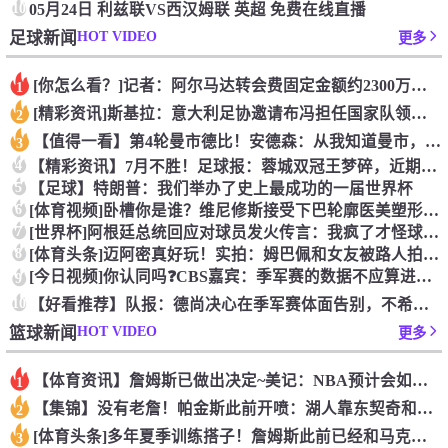
10
05月24日 利兹联VS西汉姆联 英超 免费在线直播
HOT VIDEO
足球新闻
更多
[你怎么看？]记者：阿尔马达转会费固定金额约2300万欧，外
1
[精彩资讯]斯基拉：意大利足协邀请布冯担任国家队领队，但遭到
2
【值得一看】第4轮曼市德比！安德森：从我知道曼市，曼城就是这
3
4
【精彩资讯】7月不胜！足球报：蓉城双冠王梦碎，近期成绩下滑要
5
【足球】特朗普：我们举办了史上最成功的一届世界杯
6
[体育视频]卧槽你是谁？维尼修斯接受下巴轮廓医美塑形，突然变
7
[世界杯]阿根廷总统回应对球员发火传言：我疯了才怪球员？全是
8
[体育头条]迈阿密真好玩！实拍：姆巴佩和女友被路人拍到在夜店
[今日视频]你认同吗❓️CBS嘉宾：季军赛的数据不应算进去，
9
10
【好看推荐】队报：德尚决心在季军赛体面告别，不希望以两连败收
HOT VIDEO
篮球新闻
更多
【体育资讯】詹姆斯已做出决定~美记：NBA预计会如期公布新赛
1
【集锦】没有老詹！帕金斯此前开喷：湖人靠东契奇和里夫斯没人会
2
[体育头条]多年夏季训练搭子！詹姆斯此前已经和马克西一同训练
3