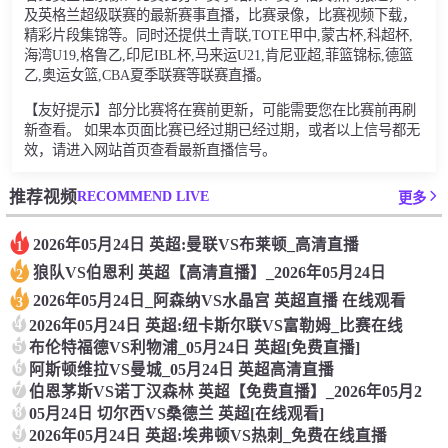
及英格兰超级联赛的最新赛事直播，比赛录像，比赛视频下载，
精彩片段集锦等。同时还提供土青联,TOTE甲中,蒙古杯,科超杯,
海湾U19,格鲁乙,印尼IBL杯,马来运U21,肯尼亚超,菲篮锦标,德篮
乙,奥运女篮,CBA夏季联赛等联赛直播。
【友好提示】部分比赛将在赛前更新，可能需要您在比赛前再刷
新查看。 如果本页面比赛已经过期已经过期，或者以上信号都无
效，请进入网站首页查看最新直播信号。
RECOMMEND LIVE
推荐视频
更多
2026年05月24日 英超:曼联VS布莱顿_高清直播
1
狼队VS伯恩利 英超【高清直播】_2026年05月24日
2
2026年05月24日_阿森纳VS水晶宫 英超直播 在线观看
3
4
2026年05月24日 英超:纽卡斯尔联VS富勒姆_比赛在线
5
布伦特福德VS利物浦_05月24日 英超[免费直播]
6
阿斯顿维拉VS曼城_05月24日 英超高清直播
7
伯恩茅斯VS诺丁汉森林 英超【免费直播】_2026年05月2
8
05月24日 切尔西VS桑德兰 英超[在线观看]
9
2026年05月24日 英超:埃弗顿VS热刺_免费在线直播