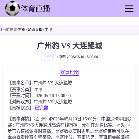
首页
>
>
当前位置:
首页
足球直播
中甲
足球直播
篮球直播
广州豹 VS 大连鲲城
足球录像
中甲
中甲
2026-05-10 15:00:00
篮球录播
足球动态
赛事说明
篮球速报
【赛事名称】广州豹 VS 大连鲲城
全球联赛
【赛事分类】
中甲
【开赛时间】2026-05-10 15:00:00
【对阵双方】广州豹 VS 大连鲲城
【直播状态】
已完赛
【赛事详情】北京时间2026年05月10日 15:00分，中国足球甲级联
赛 : 广州豹VS大连鲲城高清在线直播，无插件观看比赛。本站同
步官方直播源准时直播，比赛数据实时更新。比赛结束后可以在
本站查看比赛全程录像、比赛比分、赛事结果、赛事相关新闻报