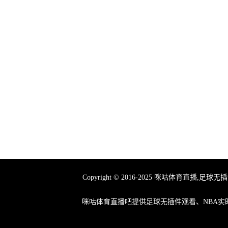
Copyright © 2016-2025 咪咕体育
咪咕体育直播吧提供足球无插件观看、NBA