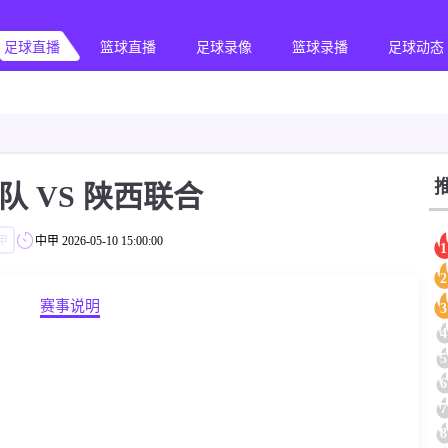
足球直播
篮球直播
足球录像
篮球录播
足球动态
队 VS 陕西联合
甲
中甲
2026-05-10 15:00:00
1
2
赛事说明
3
4
5
6
7
8