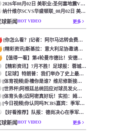
2026年08月02日 美职业:圣何塞地震VS辛辛那提FC_
0
纳什维尔SCVS华盛顿联_08月02日 美职业[在线观看比赛
足球新闻
HOT VIDEO
更多
[你怎么看？]记者：阿尔马达转会费固定金额约2300万欧，外
[精彩资讯]斯基拉：意大利足协邀请布冯担任国家队领队，但遭到
【值得一看】第4轮曼市德比！安德森：从我知道曼市，曼城就是这
【精彩资讯】7月不胜！足球报：蓉城双冠王梦碎，近期成绩下滑要
【足球】特朗普：我们举办了史上最成功的一届世界杯
[体育视频]卧槽你是谁？维尼修斯接受下巴轮廓医美塑形，突然变
[世界杯]阿根廷总统回应对球员发火传言：我疯了才怪球员？全是
[体育头条]迈阿密真好玩！实拍：姆巴佩和女友被路人拍到在夜店
[今日视频]你认同吗❓️CBS嘉宾：季军赛的数据不应算进去，
0
【好看推荐】队报：德尚决心在季军赛体面告别，不希望以两连败收
篮球新闻
HOT VIDEO
更多