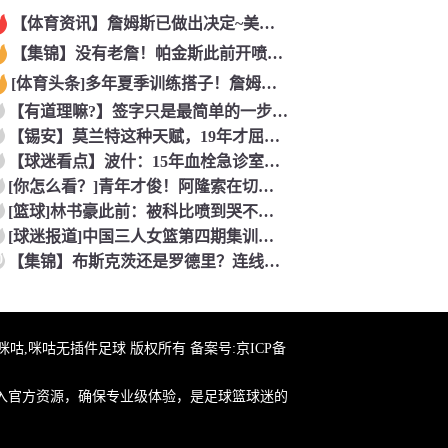
【体育资讯】詹姆斯已做出决定~美记：NBA预计会如期公布新赛
【集锦】没有老詹！帕金斯此前开喷：湖人靠东契奇和里夫斯没人会
[体育头条]多年夏季训练搭子！詹姆斯此前已经和马克西一同训练
【有道理嘛?】签字只是最简单的一步！米兰继续补充生力军！
【锡安】莫兰特这种天赋，19年才屈居第二，原来是出了锡安这个
【球迷看点】波什：15年血栓急诊室吸氧看到球队交易，我仍想复
[你怎么看？]青年才俊！阿隆索在切尔西上任后的第七堂训练课！
[篮球]林书豪此前：被科比喷到哭不是真的，但我和他曾五个月没
[球迷报道]中国三人女篮第四期集训开启 全力备战亚运会&奥运
0
【集锦】布斯克茨还是罗德里？连线博斯克：大师的选择会是谁？
在线咪咕,咪咕无插件足球 版权所有 备案号:
京ICP备
入官方资源，确保专业级体验，是足球篮球迷的