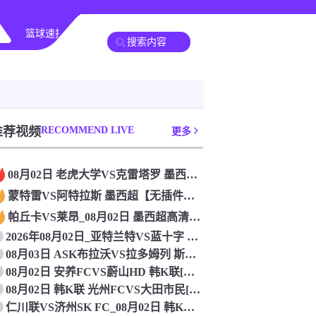
篮球速报
全球联赛
推荐视频
RECOMMEND LIVE
更多
08月02日 老虎大学VS克雷塔罗 墨西超[无插件直播]
蒙特雷VS阿特拉斯 墨西超【无插件直播】_2026年08月0
帕丘卡VS莱昂_08月02日 墨西超高清赛事直播
2026年08月02日_亚特兰特VS蓝十字 墨西超直播 高清
08月03日 ASK布拉沃VS拉多姆列 斯亚甲[在线观看]
08月02日 安养FCVS蔚山HD 韩K联[免费直播]
08月02日 韩K联 光州FCVS大田市民[免费直播]
仁川联VS济州SK FC_08月02日 韩K联[免费直播]