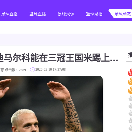
足球直播
篮球直播
足球录像
篮球录播
足球动态
[意甲]埃尔纳内斯：迪马尔科能在三冠王国米踢上球，但我不喜欢这种对比
2026-05-10 17:37:08
育 点击数：
2689
1
2
3
4
5
6
7
8