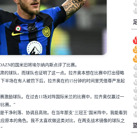
9
1
1
2
3
做客DAZN的国米旧将埃尔纳内斯点评了比赛。
4
严肃的球队，而球队也证明了这一点。拉齐奥本想在比赛中打出侵略
5
下半场在有人被罚下后，拉齐奥在约15分钟的时间里凭借尊严发起
6
7
赛激励球队。在过去11场对阵国际米兰的比赛中，拉齐奥仅赢过一
8
比赛。”
9
是干净利落、协调且高效。在当年那支‘三冠王’国米阵中，我能看到
1
适应原本的角色。我不太喜欢做这类对比，在两支战术镜像的球队之
”