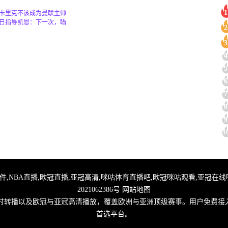
1
卡里克不该成为曼联主帅
日指导凯恩：下一次，瞄
2
3
4
5
6
7
8
9
1
直播,足球无插件,NBA直播,欧冠直播,亚冠高清,咪咕体育直播吧,欧冠咪咕观看,亚冠
2021062386号
网站地图
实时转播以及欧冠与亚冠高清播放，覆盖欧洲与亚洲顶级赛事。用户免费接
首选平台。