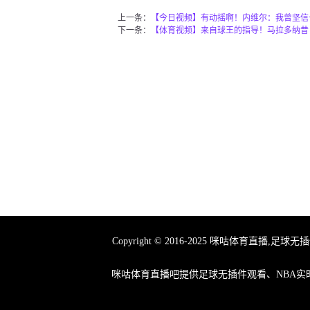
上一条：
【今日视频】有动摇啊！内维尔：我曾坚信
下一条：
【体育视频】来自球王的指导！马拉多纳昔
Copyright © 2016-2025 咪咕体育
咪咕体育直播吧提供足球无插件观看、NBA