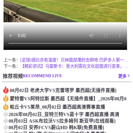
上一条：
[足球]德比亦有温度！贝林面部遭肘击倒地 巴萨多人第一时间救
下一条：
【精彩资讯】马雷斯卡：意大利需在文化层面进行变革，不认为我们
RECOMMEND LIVE
推荐视频
更多
08月02日 老虎大学VS克雷塔罗 墨西超[无插件直播]
1
蒙特雷VS阿特拉斯 墨西超【无插件直播】_2026年08月0
2
帕丘卡VS莱昂_08月02日 墨西超高清赛事直播
3
4
2026年08月02日_亚特兰特VS蓝十字 墨西超直播 高清
5
08月03日 ASK布拉沃VS拉多姆列 斯亚甲[在线观看]
6
08月02日 安养FCVS蔚山HD 韩K联[免费直播]