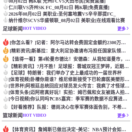
7
08月02日 韩K联 光州FCVS大田市民[免费直播]
8
仁川联VS济州SK FC_08月02日 韩K联[免费直播]
9
2026年08月02日 美职业:圣何塞地震VS辛辛那提FC_
10
纳什维尔SCVS华盛顿联_08月02日 美职业[在线观看比赛
HOT VIDEO
足球新闻
更多
[你怎么看？]记者：阿尔马达转会费固定金额约2300万欧，外
1
[精彩资讯]斯基拉：意大利足协邀请布冯担任国家队领队，但遭到
2
【值得一看】第4轮曼市德比！安德森：从我知道曼市，曼城就是这
3
4
【精彩资讯】7月不胜！足球报：蓉城双冠王梦碎，近期成绩下滑要
5
【足球】特朗普：我们举办了史上最成功的一届世界杯
6
[体育视频]卧槽你是谁？维尼修斯接受下巴轮廓医美塑形，突然变
7
[世界杯]阿根廷总统回应对球员发火传言：我疯了才怪球员？全是
8
[体育头条]迈阿密真好玩！实拍：姆巴佩和女友被路人拍到在夜店
[今日视频]你认同吗❓️CBS嘉宾：季军赛的数据不应算进去，
9
10
【好看推荐】队报：德尚决心在季军赛体面告别，不希望以两连败收
HOT VIDEO
篮球新闻
更多
【体育资讯】詹姆斯已做出决定~美记：NBA预计会如期公布新赛
1