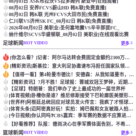
5
08月03日 ASK布拉沃VS拉多姆列 斯亚甲[在线观看]
6
08月02日 安养FCVS蔚山HD 韩K联[免费直播]
7
08月02日 韩K联 光州FCVS大田市民[免费直播]
8
仁川联VS济州SK FC_08月02日 韩K联[免费直播]
9
2026年08月02日 美职业:圣何塞地震VS辛辛那提FC_
10
纳什维尔SCVS华盛顿联_08月02日 美职业[在线观看比赛
HOT VIDEO
足球新闻
更多
[你怎么看？]记者：阿尔马达转会费固定金额约2300万欧，外
1
[精彩资讯]斯基拉：意大利足协邀请布冯担任国家队领队，但遭到
2
【值得一看】第4轮曼市德比！安德森：从我知道曼市，曼城就是这
3
4
【精彩资讯】7月不胜！足球报：蓉城双冠王梦碎，近期成绩下滑要
5
【足球】特朗普：我们举办了史上最成功的一届世界杯
6
[体育视频]卧槽你是谁？维尼修斯接受下巴轮廓医美塑形，突然变
7
[世界杯]阿根廷总统回应对球员发火传言：我疯了才怪球员？全是
8
[体育头条]迈阿密真好玩！实拍：姆巴佩和女友被路人拍到在夜店
[今日视频]你认同吗❓️CBS嘉宾：季军赛的数据不应算进去，
9
10
【好看推荐】队报：德尚决心在季军赛体面告别，不希望以两连败收
HOT VIDEO
篮球新闻
更多