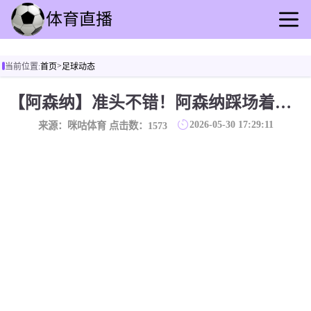
首页
>
当前位置:
首页
足球动态
足球直播
篮球直播
【阿森纳】准头不错！阿森纳踩场着重在弧顶处进行射门训练
足球录像
2026-05-30 17:29:11
来源：咪咕体育 点击数：
1573
篮球录播
足球动态
篮球速报
全球联赛