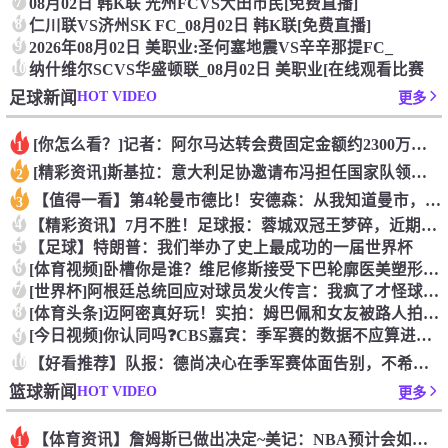
7
08月02日 韩K联 光州FCVS大田市民[免费直播]
8
仁川联VS济州SK FC_08月02日 韩K联[免费直播]
9
2026年08月02日 美职业:圣何塞地震VS辛辛那提FC_
10
纳什维尔SCVS华盛顿联_08月02日 美职业[在线观看比赛
HOT VIDEO
足球新闻
更多
[你怎么看？]记者：阿尔马达转会费固定金额约2300万欧，外
1
[精彩资讯]斯基拉：意大利足协邀请布冯担任国家队领队，但遭到
2
【值得一看】第4轮曼市德比！安德森：从我知道曼市，曼城就是这
3
4
【精彩资讯】7月不胜！足球报：蓉城双冠王梦碎，近期成绩下滑要
5
【足球】特朗普：我们举办了史上最成功的一届世界杯
6
[体育视频]卧槽你是谁？维尼修斯接受下巴轮廓医美塑形，突然变
7
[世界杯]阿根廷总统回应对球员发火传言：我疯了才怪球员？全是
8
[体育头条]迈阿密真好玩！实拍：姆巴佩和女友被路人拍到在夜店
[今日视频]你认同吗❓️CBS嘉宾：季军赛的数据不应算进去，
9
10
【好看推荐】队报：德尚决心在季军赛体面告别，不希望以两连败收
HOT VIDEO
篮球新闻
更多
【体育资讯】詹姆斯已做出决定~美记：NBA预计会如期公布新赛
1