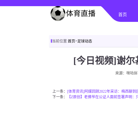
首页
>
当前位置:
首页
足球动态
[今日视频]谢
来源：咪咕体
上一条：
[体育资讯]阿媒回顾2022年采访：梅西聊
下一条：
【Z原创】老佛爷在公证人面前签署声明：