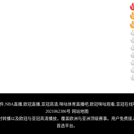
1
2
3
4
5
6
7
8
9
1
直播,足球无插件,NBA直播,欧冠直播,亚冠高清,咪咕体育直播吧,欧冠咪咕观看,亚冠
2021062386号
网站地图
实时转播以及欧冠与亚冠高清播放，覆盖欧洲与亚洲顶级赛事。用户免费接
首选平台。