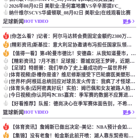
9
2026年08月02日 美职业:圣何塞地震VS辛辛那提FC_
10
纳什维尔SCVS华盛顿联_08月02日 美职业[在线观看比赛
HOT VIDEO
足球新闻
更多
[你怎么看？]记者：阿尔马达转会费固定金额约2300万欧，外
1
[精彩资讯]斯基拉：意大利足协邀请布冯担任国家队领队，但遭到
2
【值得一看】第4轮曼市德比！安德森：从我知道曼市，曼城就是这
3
4
【精彩资讯】7月不胜！足球报：蓉城双冠王梦碎，近期成绩下滑要
5
【足球】特朗普：我们举办了史上最成功的一届世界杯
6
[体育视频]卧槽你是谁？维尼修斯接受下巴轮廓医美塑形，突然变
7
[世界杯]阿根廷总统回应对球员发火传言：我疯了才怪球员？全是
8
[体育头条]迈阿密真好玩！实拍：姆巴佩和女友被路人拍到在夜店
[今日视频]你认同吗❓️CBS嘉宾：季军赛的数据不应算进去，
9
10
【好看推荐】队报：德尚决心在季军赛体面告别，不希望以两连败收
HOT VIDEO
篮球新闻
更多
【体育资讯】詹姆斯已做出决定~美记：NBA预计会如期公布新赛
1
【集锦】没有老詹！帕金斯此前开喷：湖人靠东契奇和里夫斯没人会
2