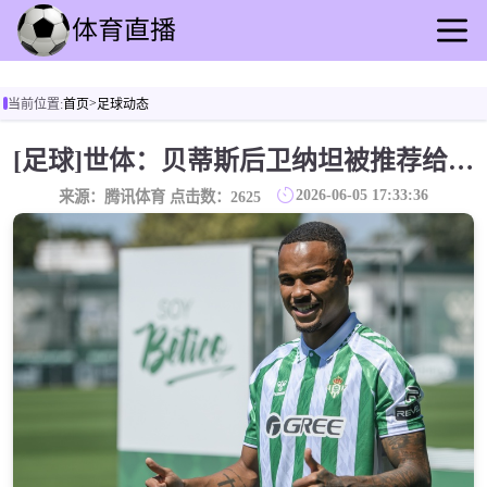
首页
>
当前位置:
首页
足球动态
足球直播
篮球直播
[足球]世体：贝蒂斯后卫纳坦被推荐给巴萨，可能以3000万＋500万欧转会
足球录像
2026-06-05 17:33:36
来源：腾讯体育 点击数：
2625
篮球录播
足球动态
篮球速报
全球联赛