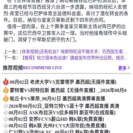
在《世界体育报》报道了纳坦被推荐给巴萨的消息后，本
周三的电视节目西班牙六台进一步透露，纳坦的经纪人安德
烈·库里已经与巴萨体育总监德科会面，商讨了潜在转会的条
件。目前，纳坦与皇家贝蒂斯还剩下四年的合同。
值得一提的是，在上个赛季皇家贝蒂斯主场对阵巴萨的比
赛中，这位巴西中卫曾攻入过一球。当时他接角球传中头槌
破门，洞穿了什琴斯尼把守的大门。
上一条：
[体育视频]还有机会？埃斯特旺谈不做手术：巴西医生看了片子表
下一条：
【推荐】哈兰德本色出演！挪威发布世界杯出征照，维京风格创意感
RECOMMEND LIVE
推荐视频
更多
08月02日 老虎大学VS克雷塔罗 墨西超[无插件直播]
1
蒙特雷VS阿特拉斯 墨西超【无插件直播】_2026年08月0
2
帕丘卡VS莱昂_08月02日 墨西超高清赛事直播
3
4
2026年08月02日_亚特兰特VS蓝十字 墨西超直播 高清
5
08月03日 ASK布拉沃VS拉多姆列 斯亚甲[在线观看]
6
08月02日 安养FCVS蔚山HD 韩K联[免费直播]
7
08月02日 韩K联 光州FCVS大田市民[免费直播]
8
仁川联VS济州SK FC_08月02日 韩K联[免费直播]