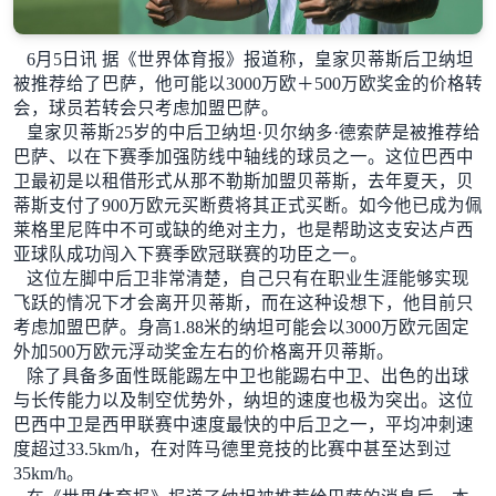
6月5日讯 据《世界体育报》报道称，皇家贝蒂斯后卫纳坦
被推荐给了巴萨，他可能以3000万欧＋500万欧奖金的价格转
会，球员若转会只考虑加盟巴萨。
皇家贝蒂斯25岁的中后卫纳坦·贝尔纳多·德索萨是被推荐给
巴萨、以在下赛季加强防线中轴线的球员之一。这位巴西中
卫最初是以租借形式从那不勒斯加盟贝蒂斯，去年夏天，贝
蒂斯支付了900万欧元买断费将其正式买断。如今他已成为佩
莱格里尼阵中不可或缺的绝对主力，也是帮助这支安达卢西
亚球队成功闯入下赛季欧冠联赛的功臣之一。
这位左脚中后卫非常清楚，自己只有在职业生涯能够实现
飞跃的情况下才会离开贝蒂斯，而在这种设想下，他目前只
考虑加盟巴萨。身高1.88米的纳坦可能会以3000万欧元固定
外加500万欧元浮动奖金左右的价格离开贝蒂斯。
除了具备多面性既能踢左中卫也能踢右中卫、出色的出球
与长传能力以及制空优势外，纳坦的速度也极为突出。这位
巴西中卫是西甲联赛中速度最快的中后卫之一，平均冲刺速
度超过33.5km/h，在对阵马德里竞技的比赛中甚至达到过
35km/h。