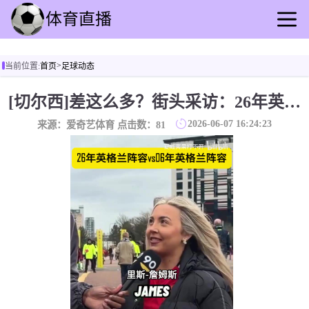
首页
>
当前位置:
首页
足球动态
足球直播
篮球直播
[切尔西]差这么多？街头采访：26年英格兰阵容vs06年英格兰阵容对比！
足球录像
2026-06-07 16:24:23
来源：爱奇艺体育 点击数：
81
篮球录播
足球动态
篮球速报
全球联赛