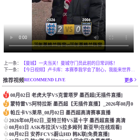
上一条：
【曼城】一夫当关！曼城守门员此前的日常训练！
下一条：
【今日视频】卢卡库：本赛季我学会了耐心，我能来世界杯本就是个
RECOMMEND LIVE
推荐视频
更多
08月02日 老虎大学VS克雷塔罗 墨西超[无插件直播]
1
蒙特雷VS阿特拉斯 墨西超【无插件直播】_2026年08月0
2
帕丘卡VS莱昂_08月02日 墨西超高清赛事直播
3
4
2026年08月02日_亚特兰特VS蓝十字 墨西超直播 高清
5
08月03日 ASK布拉沃VS拉多姆列 斯亚甲[在线观看]
6
08月02日 安养FCVS蔚山HD 韩K联[免费直播]