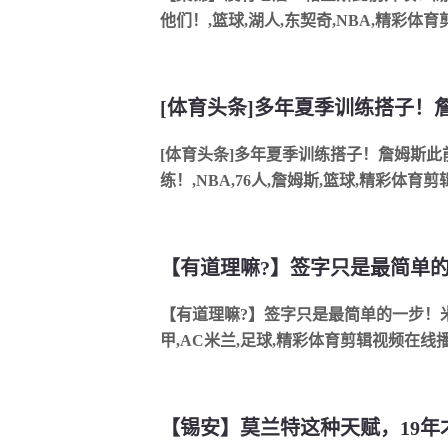
他们！,篮球,湖人,东契奇,NBA,精彩
最全的篮球视频足球视频,集锦,录像。
[体育头条]多年夏季训练搭子！詹姆斯
练！,NBA,76人,詹姆斯,篮球,精彩体
全的篮球视频足球视频,集锦,录像。
【有道理嘛?】签字只是最简单的一步！
甲,AC米兰,足球,精彩体育剪辑视频在
足球视频,集锦,录像。