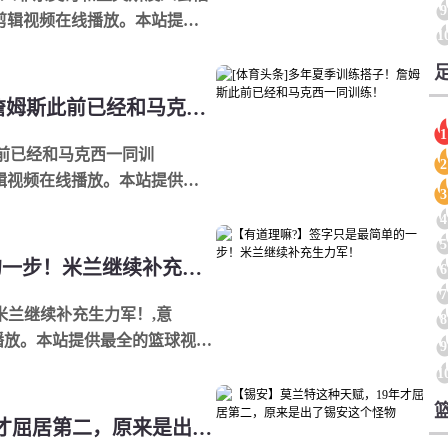
9
体育剪辑视频在线播放。本站提供
1
[体育头条]多年夏季训练搭子！詹姆斯此前已经和马克西一同训练！
1
此前已经和马克西一同训
2
育剪辑视频在线播放。本站提供最
3
4
5
【有道理嘛?】签字只是最简单的一步！米兰继续补充生力军！
6
7
米兰继续补充生力军！,意
8
线播放。本站提供最全的篮球视频
9
1
【锡安】莫兰特这种天赋，19年才屈居第二，原来是出了锡安这个怪物