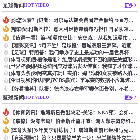
HOT VIDEO
足球新闻
更多
[你怎么看？]记者：阿尔马达转会费固定金额约2300万欧，外
1
[精彩资讯]斯基拉：意大利足协邀请布冯担任国家队领队，但遭到
2
【值得一看】第4轮曼市德比！安德森：从我知道曼市，曼城就是这
3
4
【精彩资讯】7月不胜！足球报：蓉城双冠王梦碎，近期成绩下滑要
5
【足球】特朗普：我们举办了史上最成功的一届世界杯
6
[体育视频]卧槽你是谁？维尼修斯接受下巴轮廓医美塑形，突然变
7
[世界杯]阿根廷总统回应对球员发火传言：我疯了才怪球员？全是
8
[体育头条]迈阿密真好玩！实拍：姆巴佩和女友被路人拍到在夜店
[今日视频]你认同吗❓️CBS嘉宾：季军赛的数据不应算进去，
9
10
【好看推荐】队报：德尚决心在季军赛体面告别，不希望以两连败收
HOT VIDEO
篮球新闻
更多
【体育资讯】詹姆斯已做出决定~美记：NBA预计会如期公布新赛
1
【集锦】没有老詹！帕金斯此前开喷：湖人靠东契奇和里夫斯没人会
2
[体育头条]多年夏季训练搭子！詹姆斯此前已经和马克西一同训练
3
4
【有道理嘛?】签字只是最简单的一步！米兰继续补充生力军！