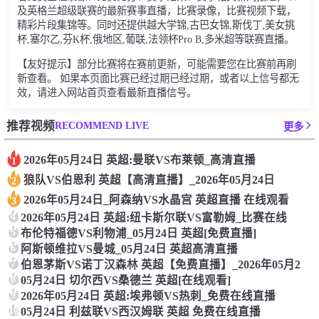
及英格兰超级联赛的最新赛事直播，比赛录像，比赛视频下载，
精彩片段集锦等。同时还提供越大学锦,古巴女锦,斯伐丁,美女挑
杯,塞尔乙,芬K杯,俄地区,葡联,法领杯Pro B,多米超等联赛直播。
【友好提示】部分比赛将在赛前更新，可能需要您在比赛前再刷
新查看。 如果本页面比赛已经过期已经过期，或者以上信号都无
效，请进入网站首页查看最新直播信号。
RECOMMEND LIVE
推荐视频
更多
2026年05月24日 英超:曼联VS布莱顿_高清直播
1
狼队VS伯恩利 英超【高清直播】_2026年05月24日
2
2026年05月24日_阿森纳VS水晶宫 英超直播 在线观看
3
4
2026年05月24日 英超:纽卡斯尔联VS富勒姆_比赛在线
5
布伦特福德VS利物浦_05月24日 英超[免费直播]
6
阿斯顿维拉VS曼城_05月24日 英超高清直播
7
伯恩茅斯VS诺丁汉森林 英超【免费直播】_2026年05月2
8
05月24日 切尔西VS桑德兰 英超[在线观看]
9
2026年05月24日 英超:埃弗顿VS热刺_免费在线直播
10
05月24日 利兹联VS西汉姆联 英超 免费在线直播