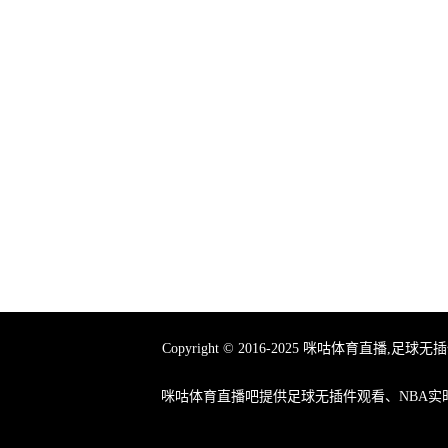
Copyright © 2016-2025 咪咕体育
咪咕体育直播吧提供足球无插件观看、NBA