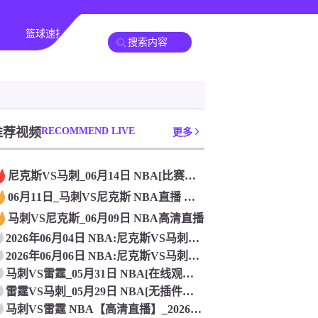
篮球速报
全球联赛
推荐视频
RECOMMEND LIVE
更多
尼克斯VS马刺_06月14日 NBA[比赛直播]
06月11日_马刺VS尼克斯 NBA直播 比赛直播
马刺VS尼克斯_06月09日 NBA高清直播
2026年06月04日 NBA:尼克斯VS马刺_在线观看
2026年06月06日 NBA:尼克斯VS马刺_高清直播
马刺VS雷霆_05月31日 NBA[在线观看比赛]
雷霆VS马刺_05月29日 NBA[无插件直播]
马刺VS雷霆 NBA【高清直播】_2026年05月27日