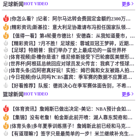
HOT VIDEO
足球新闻
更多
[你怎么看？]记者：阿尔马达转会费固定金额约2300万欧，外
1
[精彩资讯]斯基拉：意大利足协邀请布冯担任国家队领队，但遭到
2
【值得一看】第4轮曼市德比！安德森：从我知道曼市，曼城就是这
3
4
【精彩资讯】7月不胜！足球报：蓉城双冠王梦碎，近期成绩下滑要
5
【足球】特朗普：我们举办了史上最成功的一届世界杯
6
[体育视频]卧槽你是谁？维尼修斯接受下巴轮廓医美塑形，突然变
7
[世界杯]阿根廷总统回应对球员发火传言：我疯了才怪球员？全是
8
[体育头条]迈阿密真好玩！实拍：姆巴佩和女友被路人拍到在夜店
[今日视频]你认同吗❓️CBS嘉宾：季军赛的数据不应算进去，
9
10
【好看推荐】队报：德尚决心在季军赛体面告别，不希望以两连败收
HOT VIDEO
篮球新闻
更多
【体育资讯】詹姆斯已做出决定~美记：NBA预计会如期公布新赛
1
【集锦】没有老詹！帕金斯此前开喷：湖人靠东契奇和里夫斯没人会
2
[体育头条]多年夏季训练搭子！詹姆斯此前已经和马克西一同训练
3
4
【有道理嘛?】签字只是最简单的一步！米兰继续补充生力军！