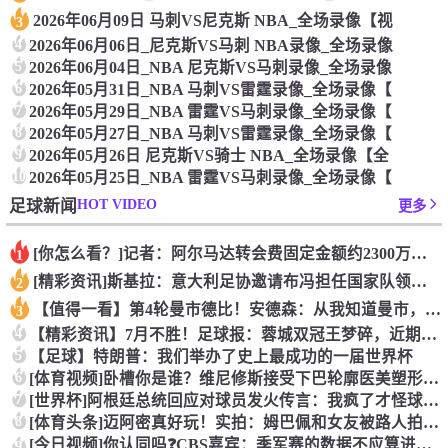
2026年06月09日 马刺VS尼克斯 NBA_全场录像【视
3
4
2026年06月06日_尼克斯VS马刺 NBA录像_全场录像
5
2026年06月04日_NBA 尼克斯VS马刺录像_全场录像
6
2026年05月31日_NBA 马刺VS雷霆录像_全场录像【
7
2026年05月29日_NBA 雷霆VS马刺录像_全场录像【
8
2026年05月27日_NBA 马刺VS雷霆录像_全场录像【
9
2026年05月26日 尼克斯VS骑士 NBA_全场录像【全
10
2026年05月25日_NBA 雷霆VS马刺录像_全场录像【
HOT VIDEO
足球新闻
更多
[你怎么看？]记者：阿尔马达转会费固定金额约2300万欧，外
1
[精彩资讯]斯基拉：意大利足协邀请布冯担任国家队领队，但遭到
2
【值得一看】第4轮曼市德比！安德森：从我知道曼市，曼城就是这
3
4
【精彩资讯】7月不胜！足球报：蓉城双冠王梦碎，近期成绩下滑要
5
【足球】特朗普：我们举办了史上最成功的一届世界杯
6
[体育视频]卧槽你是谁？维尼修斯接受下巴轮廓医美塑形，突然变
7
[世界杯]阿根廷总统回应对球员发火传言：我疯了才怪球员？全是
8
[体育头条]迈阿密真好玩！实拍：姆巴佩和女友被路人拍到在夜店
[今日视频]你认同吗❓️CBS嘉宾：季军赛的数据不应算进去，
9