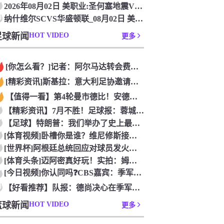
2026年08月02日 美职业:圣何塞地震VS辛辛那提FC_
0
纳什维尔SCVS华盛顿联_08月02日 美职业[在线观看比赛
足球新闻
HOT VIDEO
更多
[你怎么看？]记者：阿尔马达转会费固定金额约2300万欧，外
[精彩资讯]斯基拉：意大利足协邀请布冯担任国家队领队，但遭到
【值得一看】第4轮曼市德比！安德森：从我知道曼市，曼城就是这
【精彩资讯】7月不胜！足球报：蓉城双冠王梦碎，近期成绩下滑要
【足球】特朗普：我们举办了史上最成功的一届世界杯
[体育视频]卧槽你是谁？维尼修斯接受下巴轮廓医美塑形，突然变
[世界杯]阿根廷总统回应对球员发火传言：我疯了才怪球员？全是
[体育头条]迈阿密真好玩！实拍：姆巴佩和女友被路人拍到在夜店
[今日视频]你认同吗❓️CBS嘉宾：季军赛的数据不应算进去，
0
【好看推荐】队报：德尚决心在季军赛体面告别，不希望以两连败收
篮球新闻
HOT VIDEO
更多