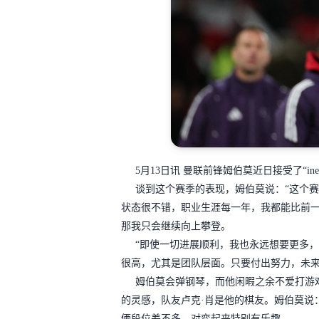
5月13日讯
曼联前锋姆伯莫近日接受了“
in
谈到这个赛季的表现，姆伯莫说：“这个
状态很不错，职业生涯每一年，我都能比前
那我只会继续向上攀登。
“
即使一切进展顺利，我也永远想要更多，
很高，尤其是团队层面。只要付出努力，未来
姆伯莫会弹钢琴，而他闲暇之余不爱打游
的灵感，队友卢克·肖是他的棋友。姆伯莫说
俩段位差不多，对弈起来特别有乐趣。