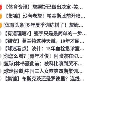
【体育资讯】詹姆斯已做出决定~美记：NBA预计会如期公布新赛
【集锦】没有老詹！帕金斯此前开喷：湖人靠东契奇和里夫斯没人会
[体育头条]多年夏季训练搭子！詹姆斯此前已经和马克西一同训练
【有道理嘛?】签字只是最简单的一步！米兰继续补充生力军！
【锡安】莫兰特这种天赋，19年才屈居第二，原来是出了锡安这个
【球迷看点】波什：15年血栓急诊室吸氧看到球队交易，我仍想复
[你怎么看？]青年才俊！阿隆索在切尔西上任后的第七堂训练课！
[篮球]林书豪此前：被科比喷到哭不是真的，但我和他曾五个月没
[球迷报道]中国三人女篮第四期集训开启 全力备战亚运会&奥运
0
【集锦】布斯克茨还是罗德里？连线博斯克：大师的选择会是谁？