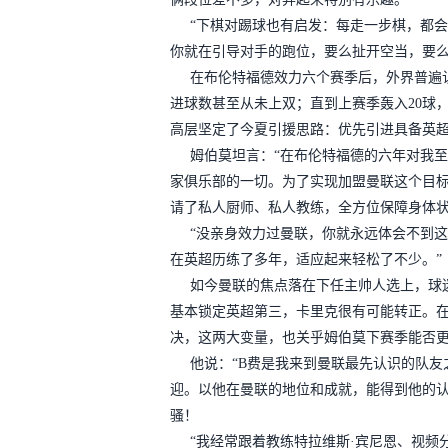
“下棋对踢球也有启发：每走一步棋，都
你就在引导对手的跑位，要么扯开空当，要么
在布伦特福德效力六个赛季后，外界普遍
进球数甚至从未上双；直到上赛季轰入20球
高层坚定了今夏引援思路：优先引进具备英
姆伯莫坦言：“在布伦特福德的六年对我
家俱乐部的一切。为了实现加盟曼联这个目
请了私人厨师、私人教练，全方位保障身体
“没亲身效力过曼联，你就永远体会不到
在英超历练了多年，适应起来轻松了不少。”
如今曼联的焦点落在下任主帅人选上，球
基本锁定英超第三，卡里克很有可能转正。在
决，这两大变量，也关乎姆伯莫下赛季能否
他说：“B费是我来到曼联最先认识的队
迎。以他在曼联的地位和成就，能得到他的
骚！
“我经常跟着教练特拉维斯·宾尼恩、视频