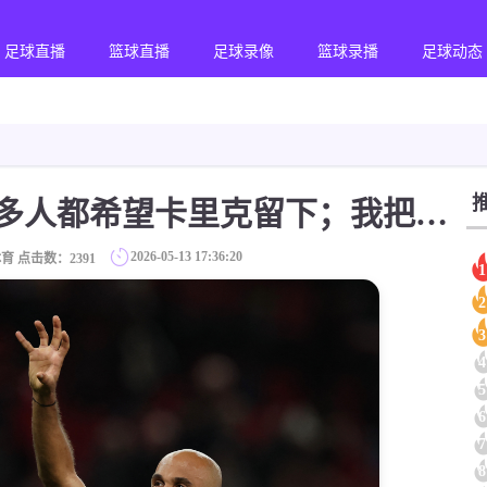
足球直播
篮球直播
足球录像
篮球录播
足球动态
【英超】姆伯莫：很多人都希望卡里克留下；我把卢克·肖带进国际象棋的坑
2026-05-13 17:36:20
育 点击数：
2391
1
2
3
4
5
6
7
8