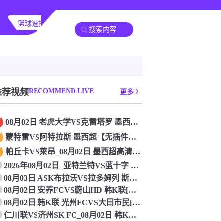
篮球速报
全球联赛
推荐视频
RECOMMEND LIVE
更多
08月02日 老虎大学VS克雷塔罗 墨西超[无插件直播]
蒙特雷VS阿特拉斯 墨西超【无插件直播】_2026年08月0
帕丘卡VS莱昂_08月02日 墨西超高清赛事直播
2026年08月02日_亚特兰特VS蓝十字 墨西超直播 高清
08月03日 ASK布拉沃VS拉多姆列 斯亚甲[在线观看]
08月02日 安养FCVS蔚山HD 韩K联[免费直播]
08月02日 韩K联 光州FCVS大田市民[免费直播]
仁川联VS济州SK FC_08月02日 韩K联[免费直播]