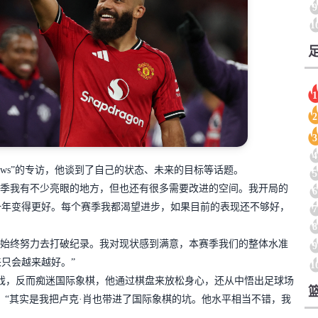
9
1
1
2
3
4
ews
”的专访，他谈到了自己的状态、未来的目标等话题。
5
赛季我有不少亮眼的地方，但也还有很多需要改进的空间。我开局的
6
一年变得更好。每个赛季我都渴望进步，如果目前的表现还不够好，
7
8
始终努力去打破纪录。我对现状感到满意，本赛季我们的整体水准
9
只会越来越好。”
1
戏，反而痴迷国际象棋，他通过棋盘来放松身心，还从中悟出足球场
：“其实是我把卢克·肖也带进了国际象棋的坑。他水平相当不错，我