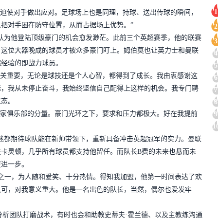
1
会迫使对手做出应对。足球场上也是同理，持球、送出传球的瞬间，
把对手困在防守位置，从而占据场上优势。”
2
认为他登陆顶级豪门的机会愈发渺茫。此前三个英超赛季，他的联赛
3
，这位大器晚成的球员才被众多豪门盯上。姆伯莫也让英力士和曼联
4
超经验的即战力球员。
5
至关重要，无论是球技还是个人心智，都得到了成长。我由衷感谢这
6
标，我从未停止奋斗，我始终坚信自己配得上这样的机会。我专门聘
7
状态。
8
这家俱乐部的分量。豪门光环之下，要求和压力都极大。好在我提前
9
1
迷都期待球队能在新帅带领下，重新具备冲击英超冠军的实力。曼联
卡灵顿，几乎所有球员都支持他留任。而队长B费的未来也悬而未
更进一步。
友之一，为人随和爱笑、十分热情。得知我加盟，他第一时间表达了欢
认可，对我意义重大。他是一名出色的队长，当然，偶尔也爱发牢
分析团队打磨战术，有时也会和助教史蒂夫·霍兰德、以及主教练沟通