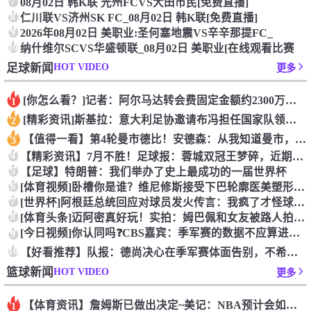
7
08月02日 韩K联 光州FCVS大田市民[免费直播]
8
仁川联VS济州SK FC_08月02日 韩K联[免费直播]
9
2026年08月02日 美职业:圣何塞地震VS辛辛那提FC_
10
纳什维尔SCVS华盛顿联_08月02日 美职业[在线观看比赛
HOT VIDEO
足球新闻
更多
[你怎么看？]记者：阿尔马达转会费固定金额约2300万欧，外
1
[精彩资讯]斯基拉：意大利足协邀请布冯担任国家队领队，但遭到
2
【值得一看】第4轮曼市德比！安德森：从我知道曼市，曼城就是这
3
4
【精彩资讯】7月不胜！足球报：蓉城双冠王梦碎，近期成绩下滑要
5
【足球】特朗普：我们举办了史上最成功的一届世界杯
6
[体育视频]卧槽你是谁？维尼修斯接受下巴轮廓医美塑形，突然变
7
[世界杯]阿根廷总统回应对球员发火传言：我疯了才怪球员？全是
8
[体育头条]迈阿密真好玩！实拍：姆巴佩和女友被路人拍到在夜店
[今日视频]你认同吗❓️CBS嘉宾：季军赛的数据不应算进去，
9
10
【好看推荐】队报：德尚决心在季军赛体面告别，不希望以两连败收
HOT VIDEO
篮球新闻
更多
【体育资讯】詹姆斯已做出决定~美记：NBA预计会如期公布新赛
1