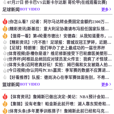
10
07月27日 侨卡巴VS云斯卡尔达斯 哥伦甲[在线观看比赛]
HOT VIDEO
足球新闻
更多
[你怎么看？]记者：阿尔马达转会费固定金额约2300万欧，外
1
[精彩资讯]斯基拉：意大利足协邀请布冯担任国家队领队，但遭到
2
【值得一看】第4轮曼市德比！安德森：从我知道曼市，曼城就是这
3
4
【精彩资讯】7月不胜！足球报：蓉城双冠王梦碎，近期成绩下滑要
5
【足球】特朗普：我们举办了史上最成功的一届世界杯
6
[体育视频]卧槽你是谁？维尼修斯接受下巴轮廓医美塑形，突然变
7
[世界杯]阿根廷总统回应对球员发火传言：我疯了才怪球员？全是
8
[体育头条]迈阿密真好玩！实拍：姆巴佩和女友被路人拍到在夜店
[今日视频]你认同吗❓️CBS嘉宾：季军赛的数据不应算进去，
9
10
【好看推荐】队报：德尚决心在季军赛体面告别，不希望以两连败收
HOT VIDEO
篮球新闻
更多
【体育资讯】詹姆斯已做出决定~美记：NBA预计会如期公布新赛
1
【集锦】没有老詹！帕金斯此前开喷：湖人靠东契奇和里夫斯没人会
2
[体育头条]多年夏季训练搭子！詹姆斯此前已经和马克西一同训练
3