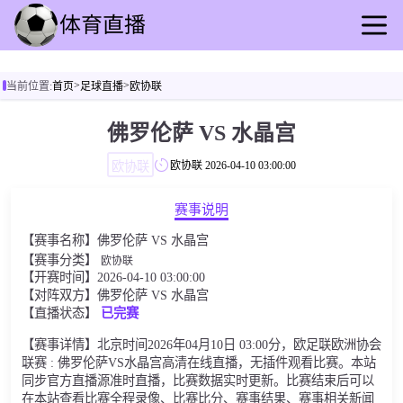
首页
>
>
当前位置:
首页
足球直播
欧协联
足球直播
篮球直播
佛罗伦萨 VS 水晶宫
足球录像
欧协联
欧协联
2026-04-10 03:00:00
篮球录播
足球动态
赛事说明
篮球速报
【赛事名称】佛罗伦萨 VS 水晶宫
全球联赛
【赛事分类】
欧协联
【开赛时间】2026-04-10 03:00:00
【对阵双方】佛罗伦萨 VS 水晶宫
【直播状态】
已完赛
【赛事详情】北京时间2026年04月10日 03:00分，欧足联欧洲协会
联赛 : 佛罗伦萨VS水晶宫高清在线直播，无插件观看比赛。本站
同步官方直播源准时直播，比赛数据实时更新。比赛结束后可以
在本站查看比赛全程录像、比赛比分、赛事结果、赛事相关新闻