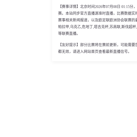
【赛事详情】北京时间2026年07月08日 01:
赛。本站同步官方直播源准时直播，比赛数据实
赛事相关新闻报道，以及欧足联欧洲协会联赛的
帕拉甲,乌克乙,危地丁,塔吉克杯,苏高联,斯伐超杯,
等联赛直播。
【友好提示】部分比赛将在赛前更新，可能需要
都无效，请进入网站首页查看最新直播信号。