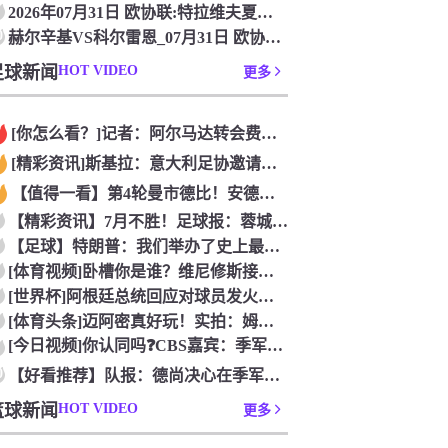
2026年07月31日 欧协联:特拉维夫夏普尔VS卢多格雷茨
0
赫尔辛基VS科尔雷恩_07月31日 欧协联[比赛在线观看]
足球新闻
HOT VIDEO
更多
[你怎么看？]记者：阿尔马达转会费固定金额约2300万欧，外
[精彩资讯]斯基拉：意大利足协邀请布冯担任国家队领队，但遭到
【值得一看】第4轮曼市德比！安德森：从我知道曼市，曼城就是这
【精彩资讯】7月不胜！足球报：蓉城双冠王梦碎，近期成绩下滑要
【足球】特朗普：我们举办了史上最成功的一届世界杯
[体育视频]卧槽你是谁？维尼修斯接受下巴轮廓医美塑形，突然变
[世界杯]阿根廷总统回应对球员发火传言：我疯了才怪球员？全是
[体育头条]迈阿密真好玩！实拍：姆巴佩和女友被路人拍到在夜店
[今日视频]你认同吗❓️CBS嘉宾：季军赛的数据不应算进去，
0
【好看推荐】队报：德尚决心在季军赛体面告别，不希望以两连败收
篮球新闻
HOT VIDEO
更多