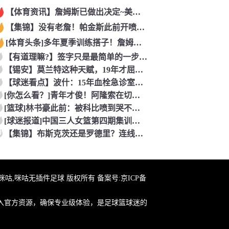
【体育资讯】詹姆斯已做出决定~美记：NBA预计会如期公布新赛
【集锦】没有老詹！帕金斯此前开喷：湖人靠东契奇和里夫斯没人会
[体育头条]多年夏季训练搭子！詹姆斯此前已经和马克西一同训练
【有道理嘛?】签字只是最简单的一步！米兰继续补充生力军！
【锡安】莫兰特这种天赋，19年才屈居第二，原来是出了锡安这个
【球迷看点】波什：15年血栓急诊室吸氧看到球队交易，我仍想复
[你怎么看？]青年才俊！阿隆索在切尔西上任后的第七堂训练课！
[篮球]林书豪此前：被科比喷到哭不是真的，但我和他曾五个月没
[球迷报道]中国三人女篮第四期集训开启 全力备战亚运会&奥运
0
【集锦】布斯克茨还是罗德里？连线博斯克：大师的选择会是谁？
在线咪咕,咪咕无插件足球 版权所有 备案号:
京ICP备
入官方资源，确保专业级体验，是足球篮球迷的