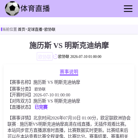
首页
>
>
当前位置:
首页
足球直播
欧协联
足球直播
篮球直播
施历斯 VS 明斯克迪纳摩
足球录像
欧协联
欧协联
2026-07-10 01:00:00
篮球录播
足球动态
赛事说明
篮球速报
【赛事名称】施历斯 VS 明斯克迪纳摩
全球联赛
【赛事分类】
欧协联
【开赛时间】2026-07-10 01:00:00
【对阵双方】施历斯 VS 明斯克迪纳摩
【直播状态】
已完赛
【赛事详情】北京时间2026年07月10日 01:00分，欧足联欧洲协会
联赛 : 施历斯VS明斯克迪纳摩高清在线直播，无插件观看比赛。
本站同步官方直播源准时直播，比赛数据实时更新。比赛结束后
可以在本站查看比赛全程录像、比赛比分、赛事结果、赛事相关