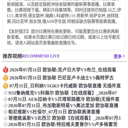
新闻报道，以及欧足联欧洲协会联赛的最新赛事直播，比赛录
像，比赛视频下载，精彩片段集锦等。同时还提供巴帕联,以乙,伊
U21,奥非预,德女联杯,瑞典3,科威特U19,哥斯甲,哈萨女杯,迪拜挑
赛,冈比亚甲,叙女锦,俄ASB学生联,阿根廷联合联赛等联赛直播。
【友好提示】部分比赛将在赛前更新，可能需要您在比赛前再刷
新查看。 如果本页面比赛已经过期已经过期，或者以上信号都无
效，请进入网站首页查看最新直播信号。
RECOMMEND LIVE
推荐视频
更多
2026年07月31日 欧协联:克卢日大学VS布兰_在线观看
1
2026年07月31日 欧协联 巴尼亚卢卡战士VS佩特罗古
2
07月31日_日利纳VSGKS卡托威斯 欧协联直播 无插件直
3
4
NSI鲁纳维克VS科佩尔 欧协联【在线观看】_2026年07
5
07月31日 AEK拉纳卡VS贝塔耶路撒冷 欧协联[无插件直
6
2026年07月31日_布加勒斯特星VS奥达里加 欧协联直播
7
帕尼维斯VS杜保尔_07月31日 欧协联高清直播
8
哥德堡盖斯VS北西兰 欧协联【在线观看】_2026年07月3
9
2026年07月31日 欧协联:特拉维夫夏普尔VS卢多格雷茨