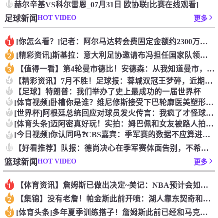
10
赫尔辛基VS科尔雷恩_07月31日 欧协联[比赛在线观看]
HOT VIDEO
足球新闻
更多
[你怎么看？]记者：阿尔马达转会费固定金额约2300万欧，外
1
[精彩资讯]斯基拉：意大利足协邀请布冯担任国家队领队，但遭到
2
【值得一看】第4轮曼市德比！安德森：从我知道曼市，曼城就是这
3
4
【精彩资讯】7月不胜！足球报：蓉城双冠王梦碎，近期成绩下滑要
5
【足球】特朗普：我们举办了史上最成功的一届世界杯
6
[体育视频]卧槽你是谁？维尼修斯接受下巴轮廓医美塑形，突然变
7
[世界杯]阿根廷总统回应对球员发火传言：我疯了才怪球员？全是
8
[体育头条]迈阿密真好玩！实拍：姆巴佩和女友被路人拍到在夜店
[今日视频]你认同吗❓️CBS嘉宾：季军赛的数据不应算进去，
9
10
【好看推荐】队报：德尚决心在季军赛体面告别，不希望以两连败收
HOT VIDEO
篮球新闻
更多
【体育资讯】詹姆斯已做出决定~美记：NBA预计会如期公布新赛
1
【集锦】没有老詹！帕金斯此前开喷：湖人靠东契奇和里夫斯没人会
2
[体育头条]多年夏季训练搭子！詹姆斯此前已经和马克西一同训练
3