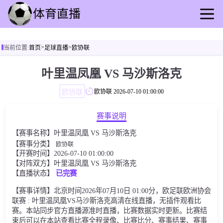
首页
>
>
当前位置:
首页
足球直播
欧协联
足球直播
篮球直播
叶里温凤凰 VS 马沙斯洛克
足球录像
欧协联
欧协联
2026-07-10 01:00:00
篮球录播
足球动态
赛事说明
篮球速报
【赛事名称】叶里温凤凰 VS 马沙斯洛克
全球联赛
【赛事分类】
欧协联
【开赛时间】2026-07-10 01:00:00
【对阵双方】叶里温凤凰 VS 马沙斯洛克
【直播状态】
已完赛
【赛事详情】北京时间2026年07月10日 01:00分，欧足联欧洲协会
联赛 : 叶里温凤凰VS马沙斯洛克高清在线直播，无插件观看比
赛。本站同步官方直播源准时直播，比赛数据实时更新。比赛结
束后可以在本站查看比赛全程录像、比赛比分、赛事结果、赛事